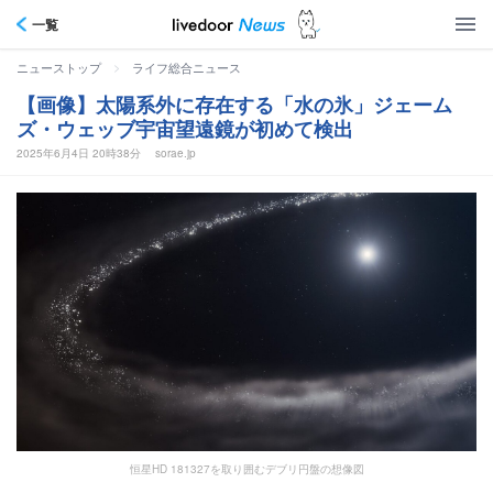
一覧
>
ニューストップ
ライフ総合ニュース
【画像】太陽系外に存在する「水の氷」ジェーム
ズ・ウェッブ宇宙望遠鏡が初めて検出
2025年6月4日 20時38分
sorae.jp
恒星HD 181327を取り囲むデブリ円盤の想像図