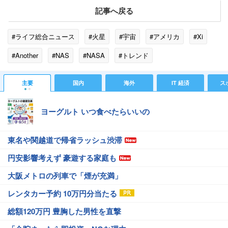
記事へ戻る
#ライフ総合ニュース
#火星
#宇宙
#アメリカ
#Xi
#Another
#NAS
#NASA
#トレンド
主要
国内
海外
IT 経済
ス
ヨーグルト いつ食べたらいいの
東名や関越道で帰省ラッシュ渋滞
円安影響考えず 豪遊する家庭も
大阪メトロの列車で「煙が充満」
レンタカー予約 10万円分当たる
総額120万円 豊胸した男性を直撃