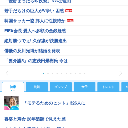
「金貯まったら即投資」NGな理由
若手だらけの巨人がV争い 困惑
韓国サッカー協 邦人に性接待か
FIFA会長 愛人へ多額の金銭疑惑
絶対勝つでぇ! 久保凛が決勝進出
俳優の及川光博が結婚を発表
「要介護5」の志茂田景樹氏 今は
健康
芸能
ゴシップ
女子
トレンド
Y
「モテるためのヒント」326人に
容姿と寿命 28年追跡で見えた差