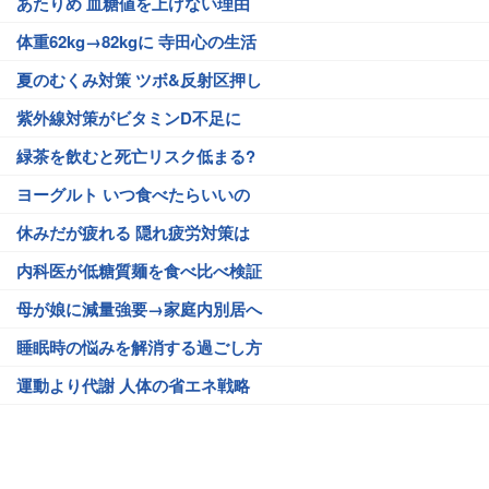
あたりめ 血糖値を上げない理由
体重62kg→82kgに 寺田心の生活
夏のむくみ対策 ツボ&反射区押し
紫外線対策がビタミンD不足に
緑茶を飲むと死亡リスク低まる?
ヨーグルト いつ食べたらいいの
休みだが疲れる 隠れ疲労対策は
内科医が低糖質麺を食べ比べ検証
母が娘に減量強要→家庭内別居へ
睡眠時の悩みを解消する過ごし方
運動より代謝 人体の省エネ戦略