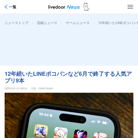
一覧
>
>
>
12年続いたLINEポコパ
ニューストップ
芸能ニュース
ゲームニュース
12年続いたLINEポコパンなど6月で終了する人気ア
プリ9本
2025年6月1日 0時0分
写真：GAME Watch