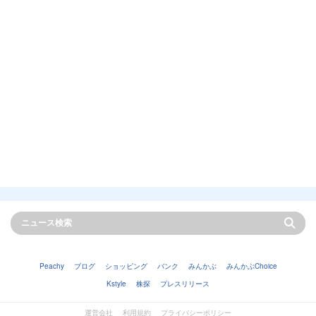
Peachy
ブログ
ショッピング
バンク
みんかぶ
みんかぶChoice
Kstyle
株探
プレスリリース
運営会社
利用規約
プライバシーポリシー