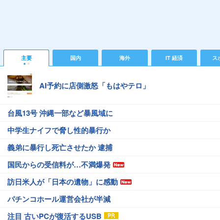
主要
国内
海外
IT 経済
ス
AI予約に店側激怒「もはやテロ」
台風13号 沖縄一部など暴風域に
中学生ナイフで脅し性的暴行か
義弟に暴行し死亡させたか 逮捕
国民からの受信料が…不満爆発
訪日米人が「日本の遺物」に感動
パチンコホール運営会社が半減
注目 古いPCが復活するUSB