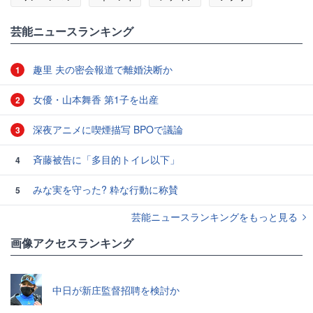
#ハック
芸能ニュースランキング
趣里 夫の密会報道で離婚決断か
1
女優・山本舞香 第1子を出産
2
深夜アニメに喫煙描写 BPOで議論
3
斉藤被告に「多目的トイレ以下」
4
みな実を守った? 粋な行動に称賛
5
芸能ニュースランキングをもっと見る
画像アクセスランキング
中日が新庄監督招聘を検討か