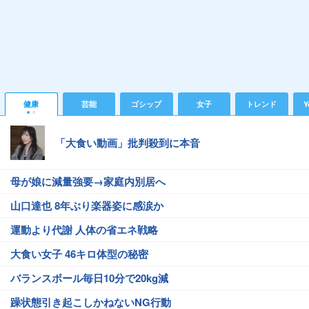
健康
芸能
ゴシップ
女子
トレンド
Y
「大食い動画」批判殺到に本音
母が娘に減量強要→家庭内別居へ
山口達也 8年ぶり楽器姿に感涙か
運動より代謝 人体の省エネ戦略
大食い女子 46キロ体型の秘密
バランスボール毎日10分で20kg減
躁状態引き起こしかねないNG行動