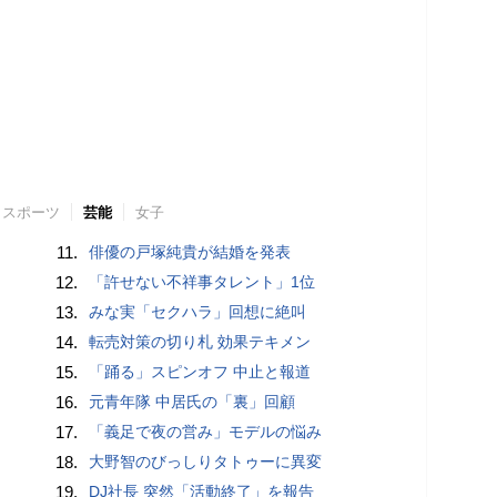
スポーツ
芸能
女子
11.
俳優の戸塚純貴が結婚を発表
12.
「許せない不祥事タレント」1位
13.
みな実「セクハラ」回想に絶叫
14.
転売対策の切り札 効果テキメン
15.
「踊る」スピンオフ 中止と報道
16.
元青年隊 中居氏の「裏」回顧
17.
「義足で夜の営み」モデルの悩み
18.
大野智のびっしりタトゥーに異変
19.
DJ社長 突然「活動終了」を報告