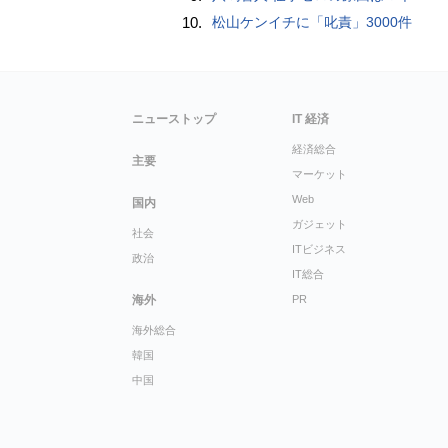
10.
松山ケンイチに「叱責」3000件
ニューストップ
IT 経済
経済総合
主要
マーケット
Web
国内
ガジェット
社会
ITビジネス
政治
IT総合
海外
PR
海外総合
韓国
中国