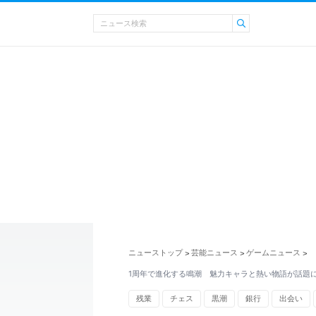
ニューストップ
芸能ニュース
ゲームニュース
>
>
>
1周年で進化する鳴潮 魅力キャラと熱い物語が話題
残業
チェス
黒潮
銀行
出会い
射撃
かわいい