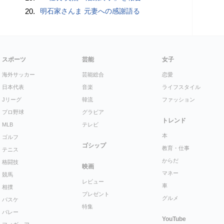
20.
明石家さんま 元妻への感謝語る
スポーツ
芸能
女子
海外サッカー
芸能総合
恋愛
日本代表
音楽
ライフスタイル
Jリーグ
韓流
ファッション
プロ野球
グラビア
トレンド
MLB
テレビ
本
ゴルフ
ゴシップ
教育・仕事
テニス
からだ
格闘技
映画
マネー
競馬
レビュー
車
相撲
プレゼント
グルメ
バスケ
特集
バレー
YouTube