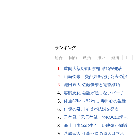
ランキング
総合
国内
政治
海外
経済
IT
1.
重岡大毅&濱田崇裕 結婚W発表
2.
山崎怜奈、突然妊娠だけ公表の訳
3.
池田直人 佐藤佳奈と電撃結婚
4.
容態悪化 会話が通じないパー子
5.
体重62kg→82kgに 寺田心の生活
6.
俳優の及川光博が結婚を発表
7.
天竺鼠「元天竺鼠」でKOC出場へ
8.
海上自衛隊の生々しい映像が物議
9.
八嶋智人 仕事ゼロの原因はマネ