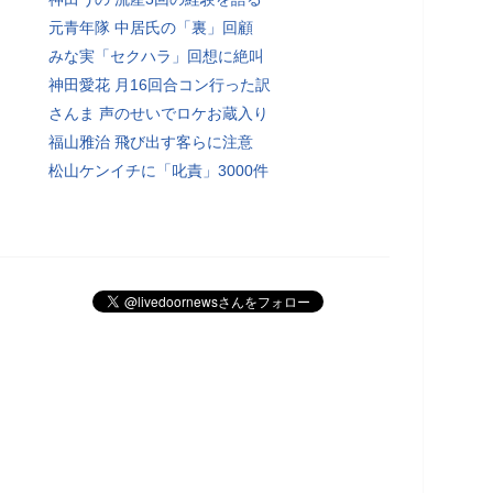
元青年隊 中居氏の「裏」回顧
みな実「セクハラ」回想に絶叫
神田愛花 月16回合コン行った訳
さんま 声のせいでロケお蔵入り
福山雅治 飛び出す客らに注意
松山ケンイチに「叱責」3000件