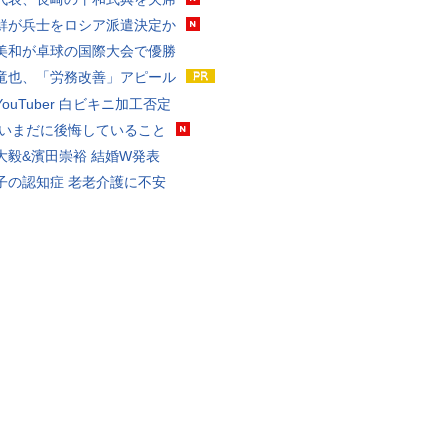
鮮が兵士をロシア派遣決定か
美和が卓球の国際大会で優勝
竜也、「労務改善」アピール
ouTuber 白ビキニ加工否定
 いまだに後悔していること
大毅&濱田崇裕 結婚W発表
子の認知症 老老介護に不安