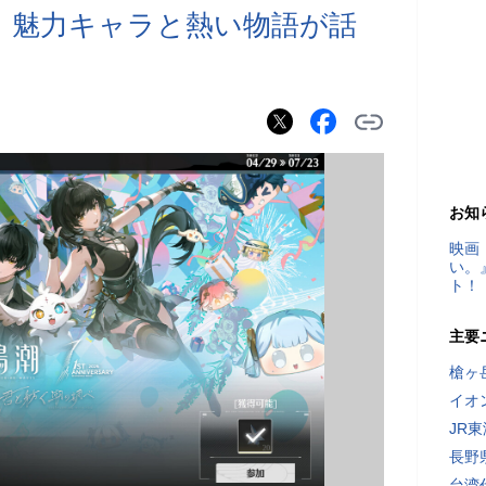
 魅力キャラと熱い物語が話
お知
映画
い。
ト！
主要
槍ヶ
イオ
JR
長野
台湾