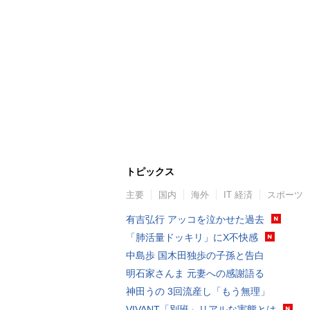
トピックス
主要
国内
海外
IT 経済
スポーツ
有吉弘行 アッコを泣かせた過去
「肺活量ドッキリ」にX不快感
中島歩 国木田独歩の子孫と告白
明石家さんま 元妻への感謝語る
神田うの 3回流産し「もう無理」
VIVANT「別班」リアルな実態とは