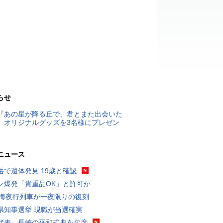
らせ
『あの星が降る丘で、君とまた出会いた
』オリジナルグッズを3名様にプレゼン
ニュース
岳で遺体発見 19歳と確認
ン爆発「貴重品OK」と許可か
東海夜行列車が一夜限りの復刻
県知事選挙 現職が当選確実
代表、長崎の平和式典を欠席