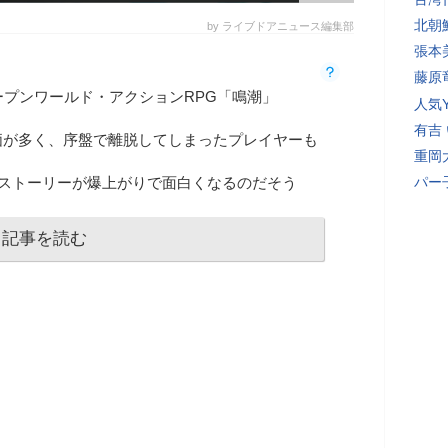
北朝
by ライブドアニュース編集部
張本
藤原
ープンワールド・アクションRPG「鳴潮」
人気Y
有吉
価が多く、序盤で離脱してしまったプレイヤーも
重岡
らストーリーが爆上がりで面白くなるのだそう
パー
記事を読む