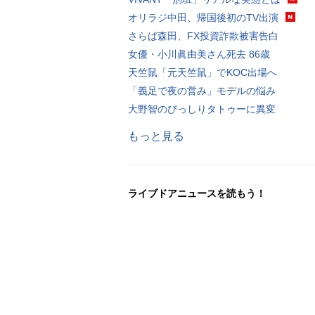
オリラジ中田、帰国後初のTV出演
さらば森田、FX投資詐欺被害告白
女優・小川眞由美さん死去 86歳
天竺鼠「元天竺鼠」でKOC出場へ
「義足で夜の営み」モデルの悩み
大野智のびっしりタトゥーに異変
もっと見る
ライブドアニュースを読もう！