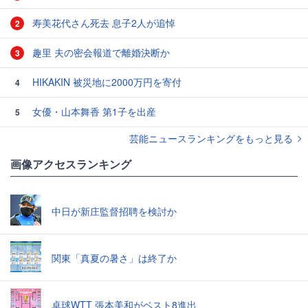
寿美花代さん死去 息子2人が追悼
2
趣里 夫の密会報道で離婚決断か
3
HIKAKIN 被災地に2000万円を寄付
4
女優・山本舞香 第1子を出産
5
芸能ニュースランキングをもっと見る
画像アクセスランキング
中日が新庄監督招聘を検討か
関東「真夏の暑さ」は終了か
卓球WTT 張本美和がベスト8進出