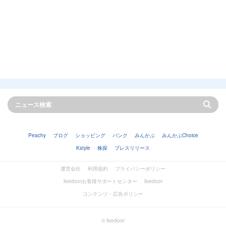
Peachy
ブログ
ショッピング
バンク
みんかぶ
みんかぶChoice
Kstyle
株探
プレスリリース
運営会社
利用規約
プライバシーポリシー
livedoorお客様サポートセンター
livedoor
コンテンツ・広告ポリシー
© livedoor