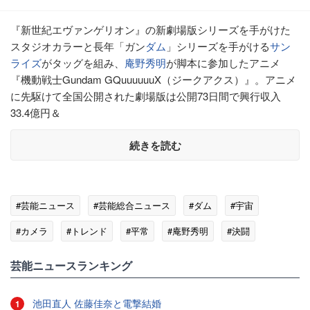
『新世紀エヴァンゲリオン』の新劇場版シリーズを手がけた
スタジオカラーと長年「ガン
ダム
」シリーズを手がける
サン
ライズ
がタッグを組み、
庵野秀明
が脚本に参加したアニメ
『機動戦士Gundam GQuuuuuuX（ジークアクス）』。アニメ
に先駆けて全国公開された劇場版は公開73日間で興行収入
33.4億円＆
続きを読む
#芸能ニュース
#芸能総合ニュース
#ダム
#宇宙
#カメラ
#トレンド
#平常
#庵野秀明
#決闘
#サンライズ
芸能ニュースランキング
池田直人 佐藤佳奈と電撃結婚
1