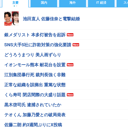
主要
国内
海外
IT 経済
ス
池田直人 佐藤佳奈と電撃結婚
銀メダリスト 本多灯被告を起訴
SNS大手5社に詐欺対策の強化要請
どうろうまつり 美人画ずらり
イオンモール熊本 献花台を設置
江別集団暴行死 裁判長強く非難
正常な組織を誤摘出 重篤な状態
くら寿司 閉店間際の大盛り話題
黒木啓司氏 逮捕されていたか
テオくん 加藤乃愛との破局発表
佐藤二朗 約3週間ぶりにX投稿