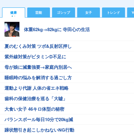
健康
芸能
ゴシップ
女子
トレンド
Y
体重62kg→82kgに 寺田心の生活
夏のむくみ対策 ツボ&反射区押し
紫外線対策がビタミンD不足に
母が娘に減量強要→家庭内別居へ
睡眠時の悩みを解消する過ごし方
運動より代謝 人体の省エネ戦略
歯科の保健治療を巡る「大嘘」
大食い女子 46キロ体型の秘密
バランスボール毎日10分で20kg減
躁状態引き起こしかねないNG行動