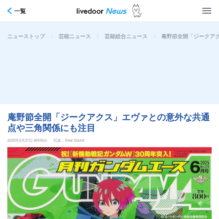
一覧
>
>
>
庵野節全開「ジークア
ニューストップ
芸能ニュース
芸能総合ニュース
庵野節全開「ジークアクス」エヴァとの意外な共通
点や三角関係にも注目
2025年5月21日 6時55分
写真：Real Sound