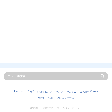
Peachy
ブログ
ショッピング
バンク
みんかぶ
みんかぶChoice
Kstyle
株探
プレスリリース
運営会社
利用規約
プライバシーポリシー