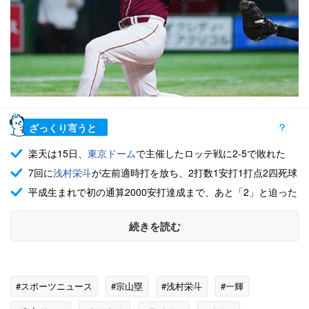
ざっくり言うと
楽天は15日、
東京ドーム
で主催したロッテ戦に2-5で敗れた
7回に
浅村栄斗
が左前適時打を放ち、2打数1安打1打点2四死球
平成生まれで初の通算2000安打達成まで、あと「2」と迫った
続きを読む
#スポーツニュース
#宗山塁
#浅村栄斗
#一輝