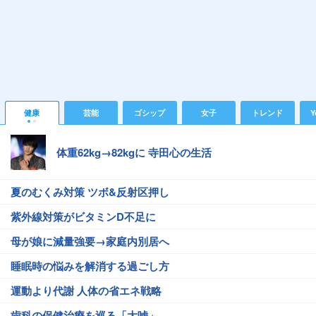
健康
芸能
ゴシップ
女子
トレンド
Y
体重62kg→82kgに 寺田心の生活
夏のむくみ対策 ツボ&反射区押し
紫外線対策がビタミンD不足に
母が娘に減量強要→家庭内別居へ
睡眠時の悩みを解消する過ごし方
運動より代謝 人体の省エネ戦略
歯科の保健治療を巡る「大嘘」