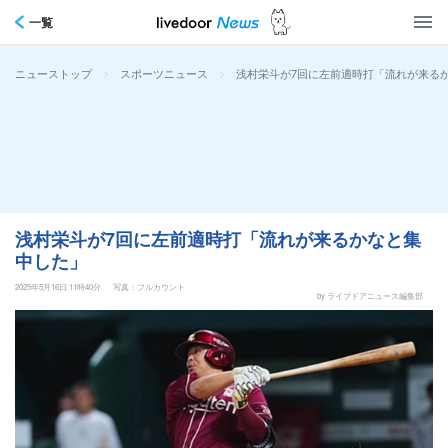
一覧
>
>
浅村栄斗が7回に左前適時打「流れが来る
ニューストップ
スポーツニュース
浅村栄斗が7回に左前適時打「流れが来るかなと集
中した」
2025年5月16日 11時40分
写真：フルカウント
by ライブドアニュース編集部