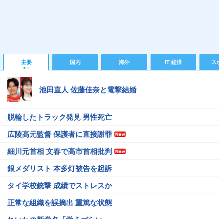
主要
国内
海外
IT 経済
ス
池田直人 佐藤佳奈と電撃結婚
脱輪したトラック発見 男性死亡
広陵高元監督 保護者に直接謝罪
細川元首相 文春で高市首相批判
銀メダリスト 本多灯被告を起訴
タイ学校銃撃 成績でストレスか
正常な組織を誤摘出 重篤な状態