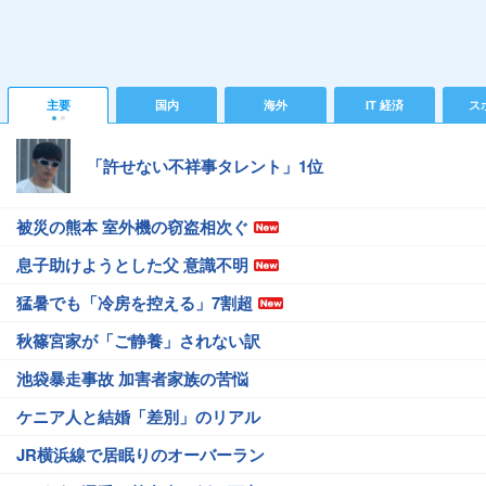
主要
国内
海外
IT 経済
ス
「許せない不祥事タレント」1位
被災の熊本 室外機の窃盗相次ぐ
息子助けようとした父 意識不明
猛暑でも「冷房を控える」7割超
秋篠宮家が「ご静養」されない訳
池袋暴走事故 加害者家族の苦悩
ケニア人と結婚「差別」のリアル
JR横浜線で居眠りのオーバーラン