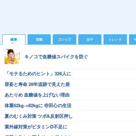
健康
芸能
ゴシップ
女子
トレンド
Y
キノコで血糖値スパイクを防ぐ
「モテるためのヒント」326人に
容姿と寿命 28年追跡で見えた差
あたりめ 血糖値を上げない理由
体重62kg→82kgに 寺田心の生活
夏のむくみ対策 ツボ&反射区押し
紫外線対策がビタミンD不足に