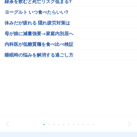
緑茶を飲むと死亡リスク低まる?
ヨーグルト いつ食べたらいい?
休みだが疲れる 隠れ疲労対策は
母が娘に減量強要→家庭内別居へ
内科医が低糖質麺を食べ比べ検証
睡眠時の悩みを解消する過ごし方