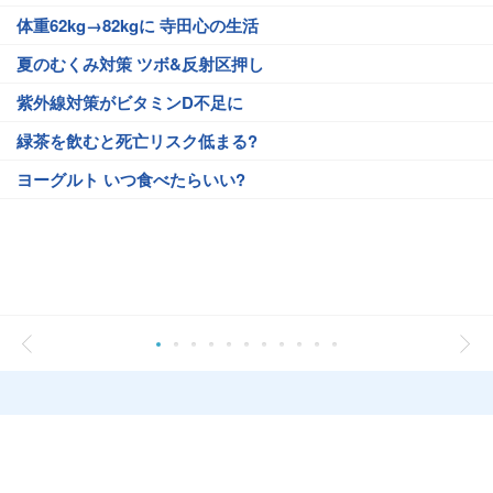
体重62kg→82kgに 寺田心の生活
夏のむくみ対策 ツボ&反射区押し
紫外線対策がビタミンD不足に
緑茶を飲むと死亡リスク低まる?
ヨーグルト いつ食べたらいい?