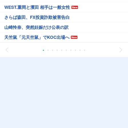
WEST.重岡と濱田 相手は一般女性
さらば森田、FX投資詐欺被害告白
山崎怜奈、突然妊娠だけ公表の訳
天竺鼠「元天竺鼠」でKOC出場へ