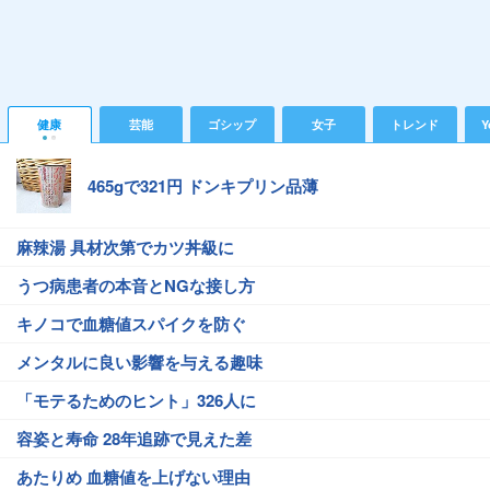
健康
芸能
ゴシップ
女子
トレンド
Y
465gで321円 ドンキプリン品薄
麻辣湯 具材次第でカツ丼級に
うつ病患者の本音とNGな接し方
キノコで血糖値スパイクを防ぐ
メンタルに良い影響を与える趣味
「モテるためのヒント」326人に
容姿と寿命 28年追跡で見えた差
あたりめ 血糖値を上げない理由