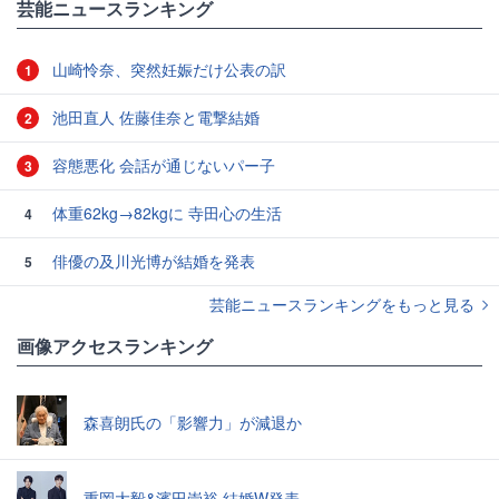
芸能ニュースランキング
山崎怜奈、突然妊娠だけ公表の訳
1
池田直人 佐藤佳奈と電撃結婚
2
容態悪化 会話が通じないパー子
3
体重62kg→82kgに 寺田心の生活
4
俳優の及川光博が結婚を発表
5
芸能ニュースランキングをもっと見る
画像アクセスランキング
森喜朗氏の「影響力」が減退か
重岡大毅&濱田崇裕 結婚W発表