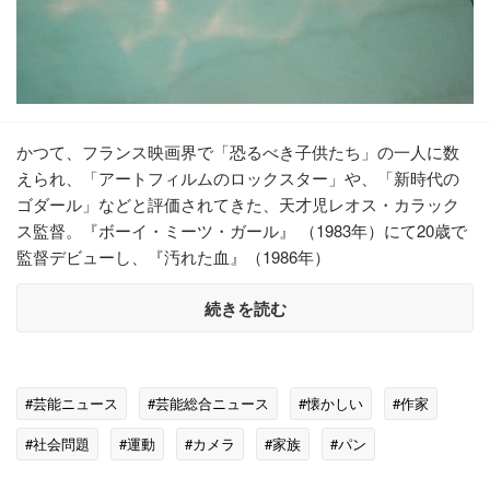
かつて、フランス映画界で「恐るべき子供たち」の一人に数
えられ、「アートフィルムのロックスター」や、「新時代の
ゴダール」などと評価されてきた、天才児レオス・カラック
ス監督。『ボーイ・ミーツ・ガール』 （1983年）にて20歳で
監督デビューし、『汚れた血』（1986年）
続きを読む
#芸能ニュース
#芸能総合ニュース
#懐かしい
#作家
#社会問題
#運動
#カメラ
#家族
#パン
#ドナルド・トランプ