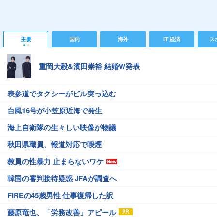
主要
国内
海外
IT 経済
ス
重岡大毅&濱田崇裕 結婚W発表
表参道でタクシーがビル突っ込む
台風16号が小笠原近海で発生
海上自衛隊の生々しい映像が物議
秋田県職員、報道対応で喫煙
教員の性暴力 止まらないワケ
韓国の審判接待疑惑 JFAが調査へ
FIREの45歳男性 仕事復帰した訳
藤原竜也、「労務改善」アピール