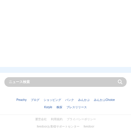
Peachy
ブログ
ショッピング
バンク
みんかぶ
みんかぶChoice
Kstyle
株探
プレスリリース
運営会社
利用規約
プライバシーポリシー
livedoorお客様サポートセンター
livedoor