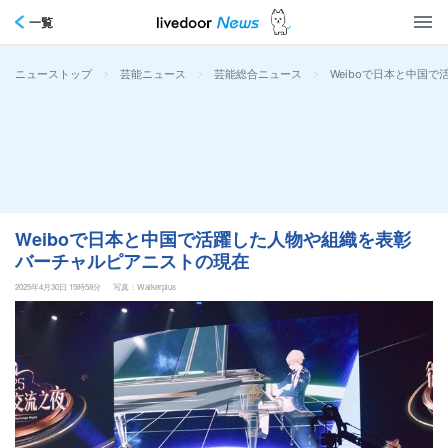
一覧
>
>
>
Weiboで日本と中国
ニューストップ
芸能ニュース
芸能総合ニュース
Weiboで日本と中国で活躍した人物や組織を表彰
バーチャルピアニストの現在
2025年4月30日 15時58分
写真：Walkerplus