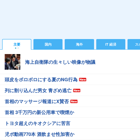
主要
国内
海外
IT 経済
ス
海上自衛隊の生々しい映像が物議
頭皮をボロボロにする夏のNG行為
列に割り込んだ男女 青ざめ逃亡
首相のマッサージ報道にX賛否
首相 3千万円の新公用車で喫煙か
トヨタ超えのキオクシアに苦言
児ポ動画770本 酒飲ませ性加害か