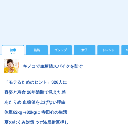
健康
芸能
ゴシップ
女子
トレンド
Y
キノコで血糖値スパイクを防ぐ
「モテるためのヒント」326人に
容姿と寿命 28年追跡で見えた差
あたりめ 血糖値を上げない理由
体重62kg→82kgに 寺田心の生活
夏のむくみ対策 ツボ&反射区押し