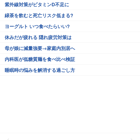
紫外線対策がビタミンD不足に
緑茶を飲むと死亡リスク低まる?
ヨーグルト いつ食べたらいい?
休みだが疲れる 隠れ疲労対策は
母が娘に減量強要→家庭内別居へ
内科医が低糖質麺を食べ比べ検証
睡眠時の悩みを解消する過ごし方