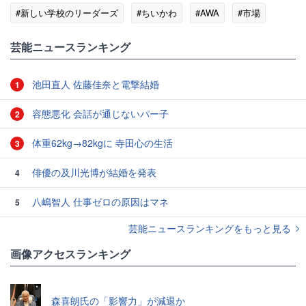
#新しい学校のリーダーズ
#ちいかわ
#AWA
#市場
#世界初
芸能ニュースランキング
池田直人 佐藤佳奈と電撃結婚
1
容態悪化 会話が通じないパー子
2
体重62kg→82kgに 寺田心の生活
3
俳優の及川光博が結婚を発表
4
八嶋智人 仕事ゼロの原因はマネ
5
芸能ニュースランキングをもっと見る
画像アクセスランキング
森喜朗氏の「影響力」が減退か