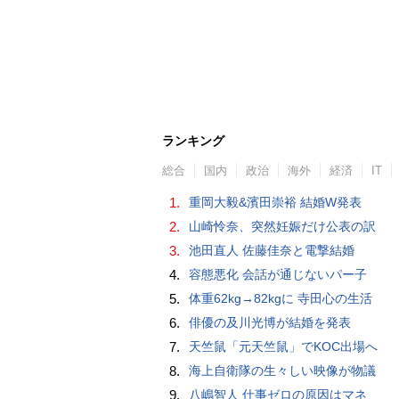
ランキング
総合
国内
政治
海外
経済
IT
1.
重岡大毅&濱田崇裕 結婚W発表
2.
山崎怜奈、突然妊娠だけ公表の訳
3.
池田直人 佐藤佳奈と電撃結婚
4.
容態悪化 会話が通じないパー子
5.
体重62kg→82kgに 寺田心の生活
6.
俳優の及川光博が結婚を発表
7.
天竺鼠「元天竺鼠」でKOC出場へ
8.
海上自衛隊の生々しい映像が物議
9.
八嶋智人 仕事ゼロの原因はマネ