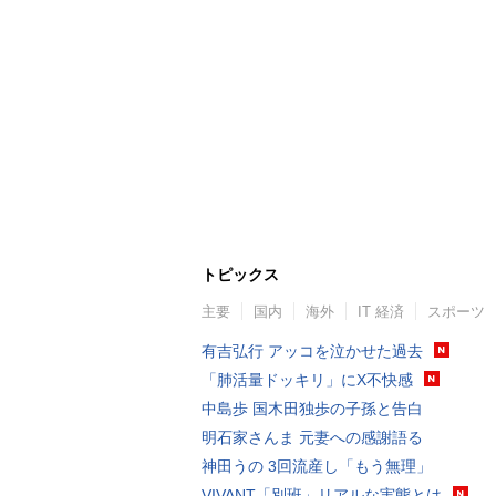
トピックス
主要
国内
海外
IT 経済
スポーツ
有吉弘行 アッコを泣かせた過去
「肺活量ドッキリ」にX不快感
中島歩 国木田独歩の子孫と告白
明石家さんま 元妻への感謝語る
神田うの 3回流産し「もう無理」
VIVANT「別班」リアルな実態とは