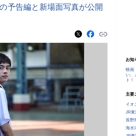
の予告編と新場面写真が公開
お知
映画
い。
ト！
主要
イオ
JR
長野
海水
JR