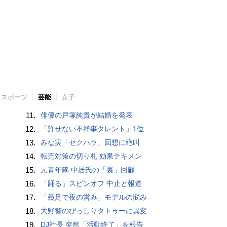
スポーツ
芸能
女子
11.
俳優の戸塚純貴が結婚を発表
12.
「許せない不祥事タレント」1位
13.
みな実「セクハラ」回想に絶叫
14.
転売対策の切り札 効果テキメン
15.
元青年隊 中居氏の「裏」回顧
16.
「踊る」スピンオフ 中止と報道
17.
「義足で夜の営み」モデルの悩み
18.
大野智のびっしりタトゥーに異変
19.
DJ社長 突然「活動終了」を報告