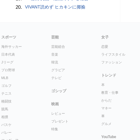
20.
VIVANT読めず ヒカキンに揶揄
スポーツ
芸能
女子
海外サッカー
芸能総合
恋愛
日本代表
音楽
ライフスタイル
Jリーグ
韓流
ファッション
プロ野球
グラビア
トレンド
MLB
テレビ
本
ゴルフ
ゴシップ
教育・仕事
テニス
からだ
格闘技
映画
マネー
競馬
レビュー
車
相撲
プレゼント
グルメ
バスケ
特集
バレー
YouTube