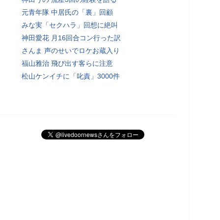
元青年隊 中居氏の「裏」回顧
みな実「セクハラ」回想に絶叫
神田愛花 月16回合コン行った訳
さんま 声のせいでロケお蔵入り
福山雅治 飛び出す客らに注意
松山ケンイチに「叱責」3000件