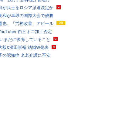
鮮が兵士をロシア派遣決定か
美和が卓球の国際大会で優勝
竜也、「労務改善」アピール
ouTuber 白ビキニ加工否定
 いまだに後悔していること
大毅&濱田崇裕 結婚W発表
子の認知症 老老介護に不安