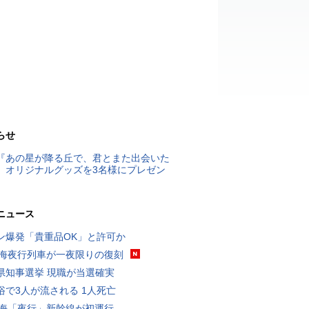
らせ
『あの星が降る丘で、君とまた出会いた
』オリジナルグッズを3名様にプレゼン
ニュース
ン爆発「貴重品OK」と許可か
東海夜行列車が一夜限りの復刻
県知事選挙 現職が当選確実
浴で3人が流される 1人死亡
東海「夜行」新幹線が初運行