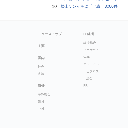
10.
松山ケンイチに「叱責」3000件
ニューストップ
IT 経済
経済総合
主要
マーケット
Web
国内
ガジェット
社会
ITビジネス
政治
IT総合
海外
PR
海外総合
韓国
中国