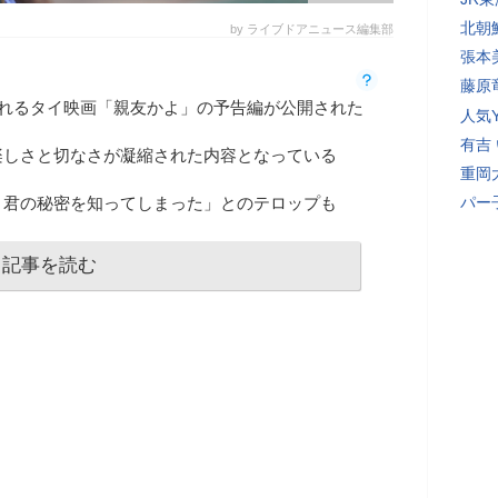
北朝
by ライブドアニュース編集部
張本
藤原
されるタイ映画「親友かよ」の予告編が公開された
人気Y
有吉
楽しさと切なさが凝縮された内容となっている
重岡
、君の秘密を知ってしまった」とのテロップも
パー
記事を読む