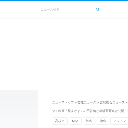
ニューストップ
芸能ニュース
芸能総合ニュース
>
>
>
タイ映画「親友かよ」の予告編と新場面写真が公開 1
高校生
MAX
渋谷
池袋
アジアン