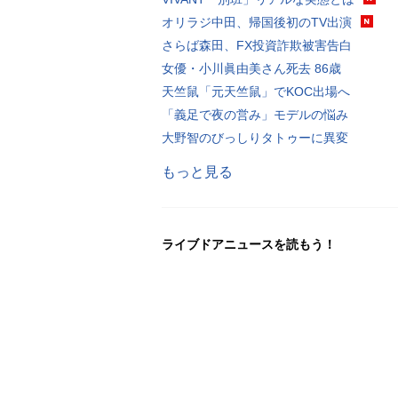
オリラジ中田、帰国後初のTV出演
さらば森田、FX投資詐欺被害告白
女優・小川眞由美さん死去 86歳
天竺鼠「元天竺鼠」でKOC出場へ
「義足で夜の営み」モデルの悩み
大野智のびっしりタトゥーに異変
もっと見る
ライブドアニュースを読もう！