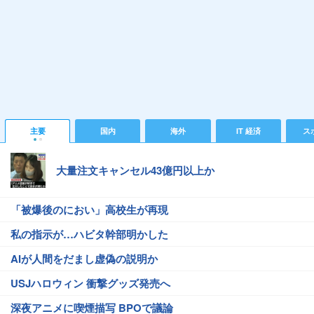
主要
国内
海外
IT 経済
ス
大量注文キャンセル43億円以上か
「被爆後のにおい」高校生が再現
私の指示が…ハビタ幹部明かした
AIが人間をだまし虚偽の説明か
USJハロウィン 衝撃グッズ発売へ
深夜アニメに喫煙描写 BPOで議論