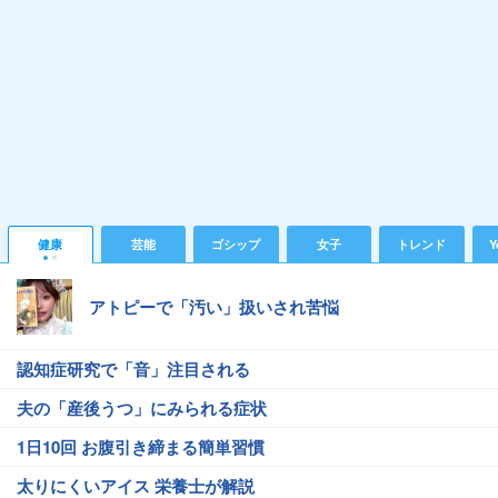
健康
芸能
ゴシップ
女子
トレンド
Y
アトピーで「汚い」扱いされ苦悩
認知症研究で「音」注目される
夫の「産後うつ」にみられる症状
1日10回 お腹引き締まる簡単習慣
太りにくいアイス 栄養士が解説