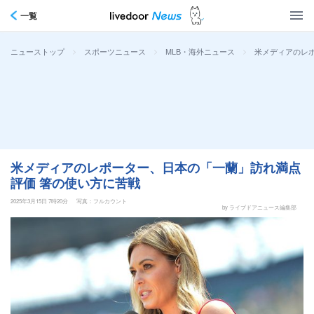
一覧
>
>
>
米メディアのレ
ニューストップ
スポーツニュース
MLB・海外ニュース
米メディアのレポーター、日本の「一蘭」訪れ満点
評価 箸の使い方に苦戦
2025年3月15日 7時20分
写真：フルカウント
by ライブドアニュース編集部