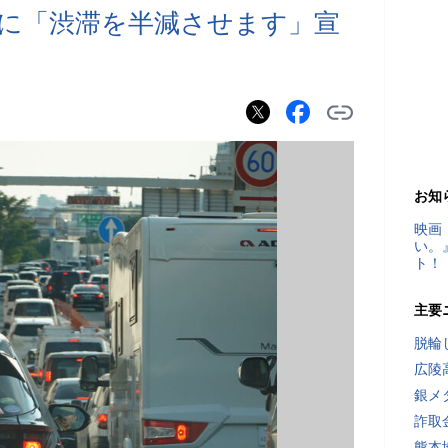
後に「渋滞を半減させます」宣
お知
映画
い。
ト！
主要
脱輪
広陵
銀メ
詐取
熊本