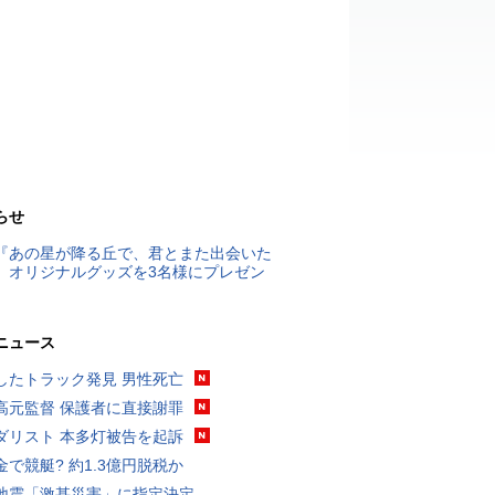
らせ
『あの星が降る丘で、君とまた出会いた
』オリジナルグッズを3名様にプレゼン
ニュース
したトラック発見 男性死亡
高元監督 保護者に直接謝罪
ダリスト 本多灯被告を起訴
金で競艇? 約1.3億円脱税か
地震「激甚災害」に指定決定