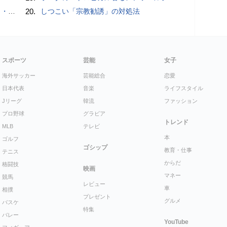
販売開始！
20.
しつこい「宗教勧誘」の対処法
スポーツ
芸能
女子
海外サッカー
芸能総合
恋愛
日本代表
音楽
ライフスタイル
Jリーグ
韓流
ファッション
プロ野球
グラビア
トレンド
MLB
テレビ
本
ゴルフ
ゴシップ
教育・仕事
テニス
からだ
格闘技
映画
マネー
競馬
レビュー
車
相撲
プレゼント
グルメ
バスケ
特集
バレー
YouTube