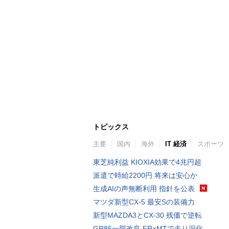
トピックス
主要
国内
海外
IT 経済
スポーツ
東芝純利益 KIOXIA効果で4兆円超
派遣で時給2200円 将来は安心か
生成AIの声無断利用 指針を公表
マツダ新型CX-5 最安Sの装備力
新型MAZDA3とCX-30 残価で逆転
GR86一部改良 FR×MTで走り深化