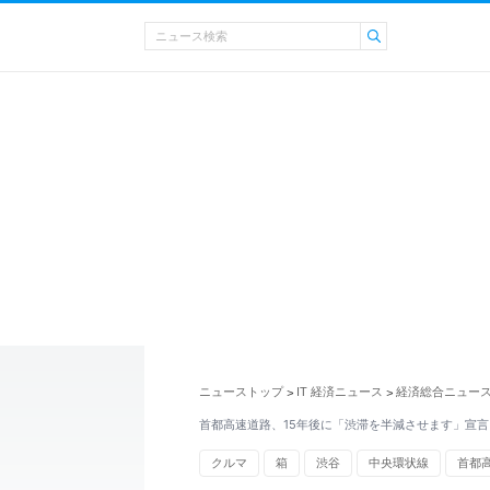
ニューストップ
IT 経済ニュース
経済総合ニュー
>
>
首都高速道路、15年後に「渋滞を半減させます」宣言
クルマ
箱
渋谷
中央環状線
首都