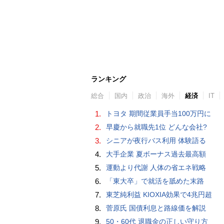
ランキング
総合
国内
政治
海外
経済
IT
1.
トヨタ 期間従業員手当100万円に
2.
早慶から就職先1位 どんな会社?
3.
シニアが夜行バス利用 体験語る
4.
大手企業 夏ボーナス過去最高額
5.
運動より代謝 人体の省エネ戦略
6.
「東大卒」で就活を舐めた末路
7.
東芝純利益 KIOXIA効果で4兆円超
8.
菅原氏 国債利息と路線価を解説
9.
50・60代 退職金の正しい守り方