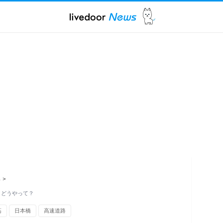
ス
>
 どうやって？
高
日本橋
高速道路