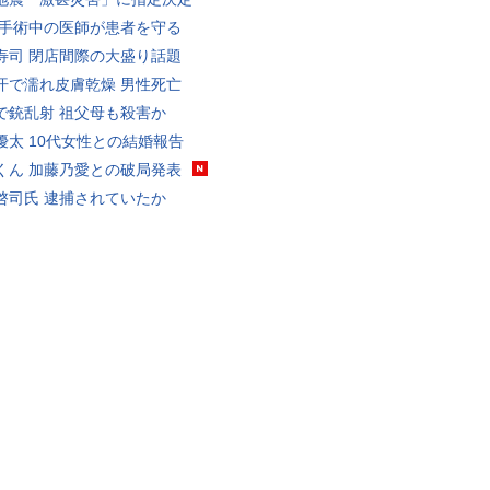
 手術中の医師が患者を守る
寿司 閉店間際の大盛り話題
汗で濡れ皮膚乾燥 男性死亡
で銃乱射 祖父母も殺害か
優太 10代女性との結婚報告
くん 加藤乃愛との破局発表
啓司氏 逮捕されていたか