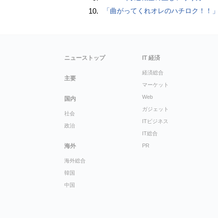
10.
「曲がってくれオレのハチロク！！」・・『頭文字D』150個限定生産●ブルーチタンが輝く”特別仕様ZIPPO”、楽天市場にて一般
ニューストップ
IT 経済
経済総合
主要
マーケット
Web
国内
ガジェット
社会
ITビジネス
政治
IT総合
海外
PR
海外総合
韓国
中国