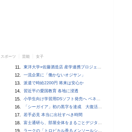
スポーツ
芸能
女子
11.
東洋大学×佐藤酒造店 産学連携プロジェクト 毎年異なる花の酵母で醸造、東洋大学オリジナル日本酒第四弾「越生梅林 エスティNo.4」発売開始
12.
一流企業に「働かないオジサン」
13.
派遣で時給2200円 将来は安心か
14.
習近平の愛国教育 各地に浸透
15.
小学生向け学習用DSソフト発売へ ベネッセ
16.
「シーガイア」初の黒字を達成 大復活のきっかけは「プライド」
17.
若手必見 本当に出社すべき時間
18.
富士通研ら、部屋全体をまるごとデジタル化するUI技術の実証実験
19.
ラークの「トロピカル香るメンソールシリーズ」第２弾、味わい１００％保証で新発売