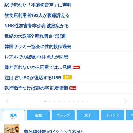
駅で流れた「不適切音声」に声明
飲食店利用者192人が腹痛訴える
NHK性加害者非公表 波紋広がる
世紀の大誤審? 晴れ舞台で悲劇
韓国サッカー協会に性的接待過去
レアルでの経験 中井卓大が回想
嫌と言わないから同意では…見解
注目 古いPCが復活するUSB
執行猶予つけば御の字 記者指摘
健康
芸能
ゴシップ
女子
トレンド
Y
紫外線対策がビタミンD不足に