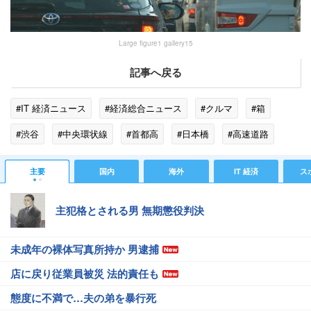
Large figure1 gallery15
記事へ戻る
#IT 経済ニュース
#経済総合ニュース
#クルマ
#箱
#渋谷
#中央環状線
#首都高
#日本橋
#高速道路
主要
国内
海外
IT 経済
ス
主犯格とされる男 無期懲役判決
未成年の裸体写真所持か 男逮捕
店に戻り従業員被災 法的責任も
態度に不満で…夫の弟を暴行死