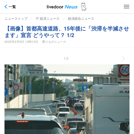
一覧
>
>
ニューストップ
IT 経済ニュース
経済総合ニュース
【画像】首都高速道路、15年後に「渋滞を半減させ
ます」宣言 どうやって？ 1/2
2025年2月9日 12時12分
乗りものニュース
1/2