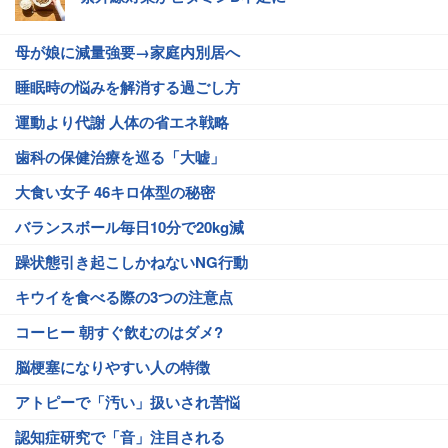
母が娘に減量強要→家庭内別居へ
睡眠時の悩みを解消する過ごし方
運動より代謝 人体の省エネ戦略
歯科の保健治療を巡る「大嘘」
大食い女子 46キロ体型の秘密
バランスボール毎日10分で20kg減
躁状態引き起こしかねないNG行動
キウイを食べる際の3つの注意点
コーヒー 朝すぐ飲むのはダメ?
脳梗塞になりやすい人の特徴
アトピーで「汚い」扱いされ苦悩
認知症研究で「音」注目される