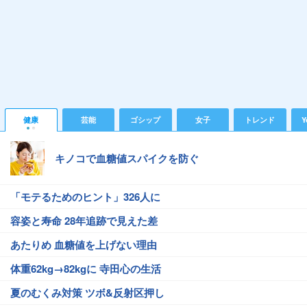
健康
芸能
ゴシップ
女子
トレンド
Y
キノコで血糖値スパイクを防ぐ
「モテるためのヒント」326人に
容姿と寿命 28年追跡で見えた差
あたりめ 血糖値を上げない理由
体重62kg→82kgに 寺田心の生活
夏のむくみ対策 ツボ&反射区押し