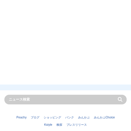
Peachy
ブログ
ショッピング
バンク
みんかぶ
みんかぶChoice
Kstyle
株探
プレスリリース