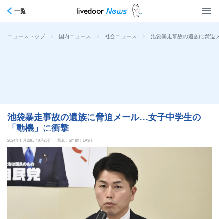
一覧
>
>
>
池袋暴走事故の遺族に脅迫
ニューストップ
国内ニュース
社会ニュース
池袋暴走事故の遺族に脅迫メール…女子中学生の
「動機」に衝撃
2024年11月28日 19時25分
写真：Smart FLASH