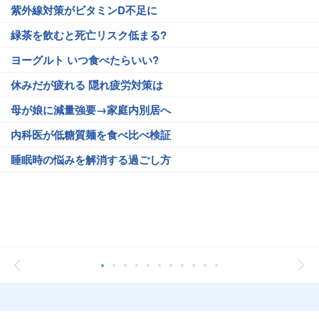
紫外線対策がビタミンD不足に
緑茶を飲むと死亡リスク低まる?
ヨーグルト いつ食べたらいい?
休みだが疲れる 隠れ疲労対策は
母が娘に減量強要→家庭内別居へ
内科医が低糖質麺を食べ比べ検証
睡眠時の悩みを解消する過ごし方