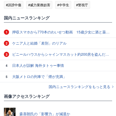
#誹謗中傷
#威力業務妨害
#中学生
#警視庁
国内ニュースランキング
押収スマホから770本のわいせつ動画 15歳少女に酒と薬飲ませ性的暴行か 54歳男を再逮捕 「薬もありますよ」とSNSで誘い出し
1
ケニア人と結婚「差別」のリアル
2
ビニールハウスからシャインマスカット約200房を盗んだ疑い ネットで販売か 無職の男（42）逮捕 岡山県警
3
日本人が誤解 海外タトゥー事情
4
大阪メトロの列車で「煙が充満」
5
国内ニュースランキングをもっと見る
画像アクセスランキング
森喜朗氏の「影響力」が減退か