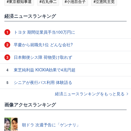
#東京都知事選
#石丸伸二
#小池百合子
#立憲民主党
#共産党
#調査結果
経済ニュースランキング
トヨタ 期間従業員手当100万円に
1
早慶から就職先1位 どんな会社?
2
日本郵便シス障 荷物受け取れず
3
東芝純利益 KIOXIA効果で4兆円超
4
シニアが夜行バス利用 体験語る
5
経済ニュースランキングをもっと見る
画像アクセスランキング
朝ドラ 次週予告に「ゲンナリ」