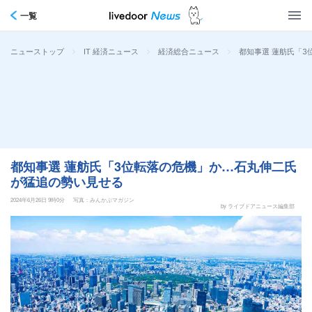
一覧
>
>
>
都知事選 蓮舫氏「
ニューストップ
IT 経済ニュース
経済総合ニュース
都知事選 蓮舫氏「3位転落の危機」か…石丸伸二氏
が猛追の勢い見せる
2024年6月26日 9時0分
写真：みんかぶマガジン
by ライブドアニュース編集部