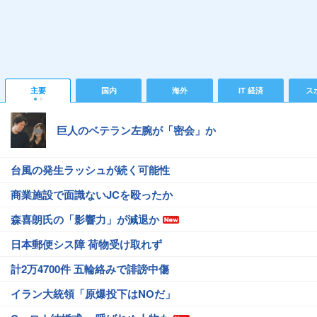
主要
国内
海外
IT 経済
ス
巨人のベテラン左腕が「密会」か
台風の発生ラッシュが続く可能性
商業施設で面識ないJCを殴ったか
森喜朗氏の「影響力」が減退か
日本郵便シス障 荷物受け取れず
計2万4700件 五輪絡みで誹謗中傷
イラン大統領「原爆投下はNOだ」