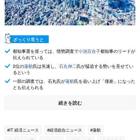
ざっくり言うと
都知事選を巡っては、情勢調査で
小池百合子
都知事のリードが
伝えられている
2位の
蓮舫
氏は失速し、
石丸伸二
氏が猛追する勢いを見せてい
るという
一部の調査では、石丸氏が
蓮舫
氏を追い上げ「僅差」になった
とも伝えられる
続きを読む
#IT 経済ニュース
#経済総合ニュース
#蓮舫