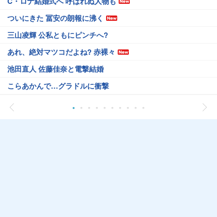
C・ロナ結婚式へ 呼ばれぬ人物も
ついにきた 冨安の朗報に沸く
三山凌輝 公私ともにピンチへ?
あれ、絶対マツコだよね? 赤裸々
池田直人 佐藤佳奈と電撃結婚
こらあかんで…グラドルに衝撃