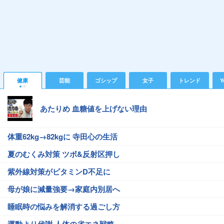
健康
芸能
ゴシップ
女子
トレンド
Y
あたりめ 血糖値を上げない理由
体重62kg→82kgに 寺田心の生活
夏のむくみ対策 ツボ&反射区押し
紫外線対策がビタミンD不足に
母が娘に減量強要→家庭内別居へ
睡眠時の悩みを解消する過ごし方