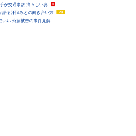
選手が交通事故 痛々しい姿
が語る汗悩みとの向き合い方
でいい 斉藤被告の事件見解