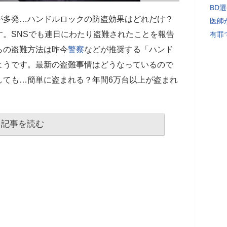
BD
が多発…ハンドルロックの防盗効果はどれだけ？
医師
す。SNSでも連日にわたり盗難されたことを報告
有罪
らの盗難方法は昨今
警察
などが推奨する「ハンド
ようです。最新の盗難事情はどうなっているので
しても…簡単に盗まれる？年間6万台以上が盗まれ
記事を読む