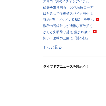
スリコ 7月のイチオシアイテム
残暑を乗り切る…50代涼感コーデ
はちみつで血糖値スパイク発生は
麺約4倍「ブタメン超BIG」発売へ
数秒の視線外しが凄惨な事故招く
がんと失明乗り越え 猫が19歳に
怖い…尼崎の公園に「謎の顔」
もっと見る
ライブドアニュースを読もう！