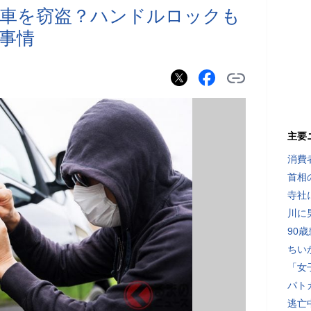
で車を窃盗？ハンドルロックも
事情
主要
消費
首相
寺社
川に
90
ちい
「女
パト
逃亡