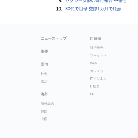
9.
セクシー女優の寄付報告 中傷も
10.
30代で祖母 交際1カ月で妊娠
ニューストップ
IT 経済
経済総合
主要
マーケット
Web
国内
ガジェット
社会
ITビジネス
政治
IT総合
海外
PR
海外総合
韓国
中国