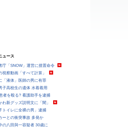
ニュース
者庁「SNOW」運営に措置命令
の視察動画「すべて計算」
に「液体」医師の男に有罪
男子高校生の遺体 水着着用
歳患者を殴る? 看護助手を逮捕
かわ新グッズ説明文に「闇」
子トイレに全裸の男」逮捕
カーとの衝突事故 多発か
中の八田與一容疑者 30歳に