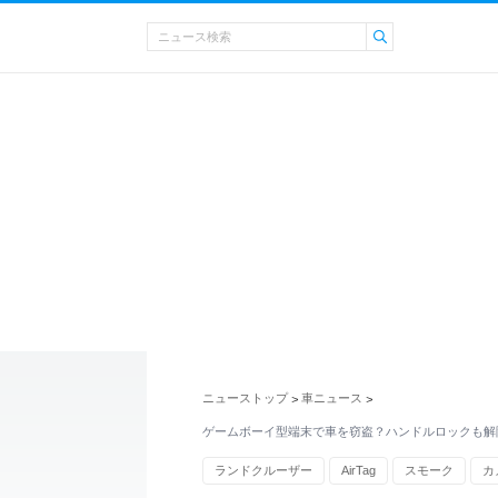
ニューストップ
車ニュース
>
>
ゲームボーイ型端末で車を窃盗？ハンドルロックも解
ランドクルーザー
AirTag
スモーク
カ
アルフ