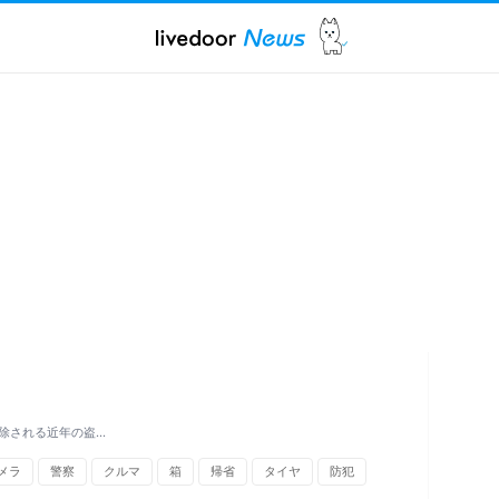
除される近年の盗…
メラ
警察
クルマ
箱
帰省
タイヤ
防犯