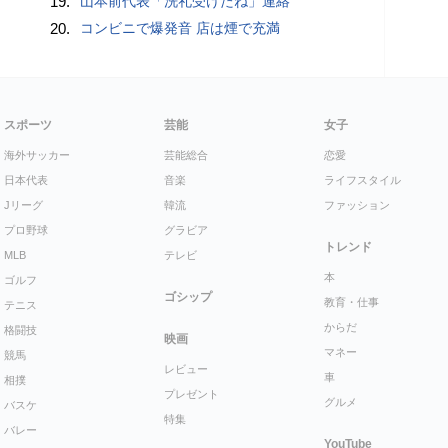
19.
山本前代表「洗礼受けたね」連絡
20.
コンビニで爆発音 店は煙で充満
スポーツ
芸能
女子
海外サッカー
芸能総合
恋愛
日本代表
音楽
ライフスタイル
Jリーグ
韓流
ファッション
プロ野球
グラビア
トレンド
MLB
テレビ
本
ゴルフ
ゴシップ
教育・仕事
テニス
からだ
格闘技
映画
マネー
競馬
レビュー
車
相撲
プレゼント
グルメ
バスケ
特集
バレー
YouTube