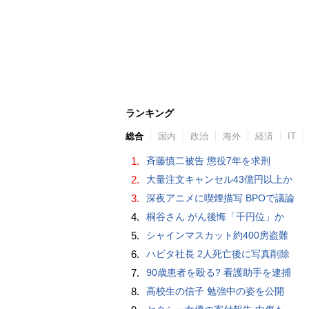
ランキング
総合
国内
政治
海外
経済
IT
1.
斉藤慎二被告 懲役7年を求刑
2.
大量注文キャンセル43億円以上か
3.
深夜アニメに喫煙描写 BPOで議論
4.
桐谷さん がん後悔「千円位」か
5.
シャインマスカット約400房盗難
6.
ハビタ社長 2人死亡後に写真削除
7.
90歳患者を殴る? 看護助手を逮捕
8.
高校生の信子 勉強中の姿を公開