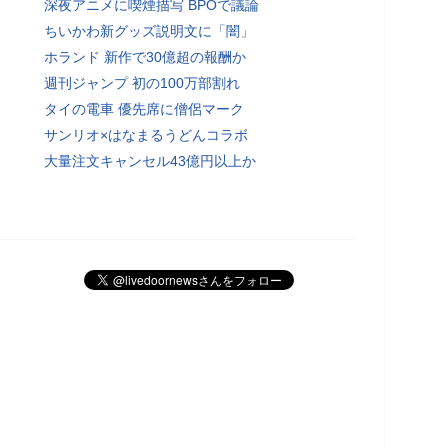
深夜アニメに喫煙描写 BPOで議論
ちいかわ新グッズ説明文に「闇」
ホランド 新作で30億超の報酬か
週刊ジャンプ 初の100万部割れ
タイの電車 優先席に僧侶マーク
サンリオ×はなまるうどんコラボ
大量注文キャンセル43億円以上か