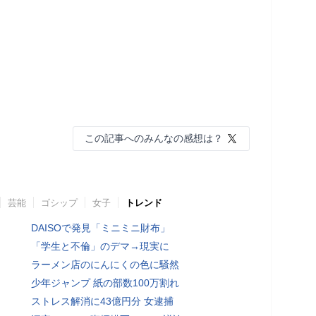
この記事へのみんなの感想は？
芸能
ゴシップ
女子
トレンド
DAISOで発見「ミニミニ財布」
「学生と不倫」のデマ→現実に
ラーメン店のにんにくの色に騒然
少年ジャンプ 紙の部数100万割れ
ストレス解消に43億円分 女逮捕