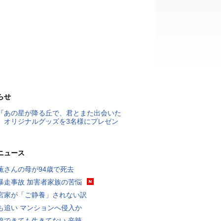
らせ
『あの星が降る丘で、君とまた出会いた
』オリジナルグッズを3名様にプレゼン
ニュース
薫さんの母が94歳で死去
暴走事故 加害者家族の苦悩
宮家が「ご静養」されない訳
も追い マンションへ侵入か
線できても生きてない 辛辣