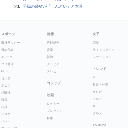
20.
子孫の帰省が「しんどい」と本音
スポーツ
芸能
女子
海外サッカー
芸能総合
恋愛
日本代表
音楽
ライフスタイル
Jリーグ
韓流
ファッション
プロ野球
グラビア
トレンド
MLB
テレビ
本
ゴルフ
ゴシップ
教育・仕事
テニス
からだ
格闘技
映画
マネー
競馬
レビュー
車
相撲
プレゼント
グルメ
バスケ
特集
バレー
YouTube