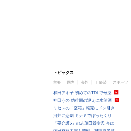
トピックス
主要
国内
海外
IT 経済
スポーツ
和田アキ子 初めてのTDLで号泣
神田うの 幼稚園の迎えに水筒酒
ミセスの「空箱」転売にドン引き
河井に悲劇 ミナミでぼったくり
「要介護5」の志茂田景樹氏 今は
内田有紀主演も苦戦…視聴率半減