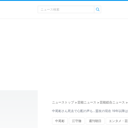
ニューストップ
芸能ニュース
芸能総合ニュース
>
>
>
中尾彬さん死去で心配の声も…盟友の現在 19年以降
中尾彬
江守徹
週刊朝日
エンタメ・芸