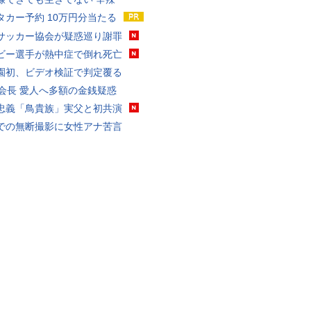
タカー予約 10万円分当たる
サッカー協会が疑惑巡り謝罪
ビー選手が熱中症で倒れ死亡
園初、ビデオ検証で判定覆る
FA会長 愛人へ多額の金銭疑惑
忠義「鳥貴族」実父と初共演
での無断撮影に女性アナ苦言