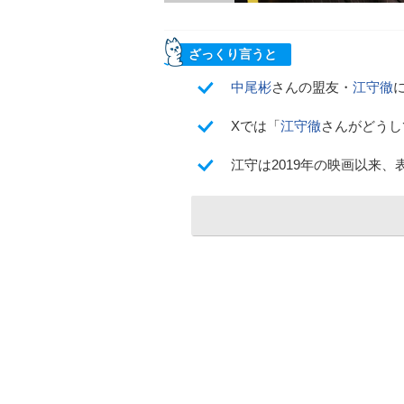
ざっくり言うと
中尾彬
さんの盟友・
江守徹
Xでは「
江守徹
さんがどうし
江守は2019年の映画以来