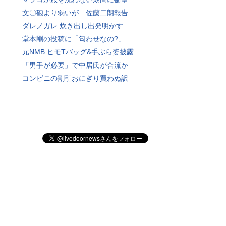
文〇砲より弱いが…佐藤二朗報告
ダレノガレ 炊き出し出発明かす
堂本剛の投稿に「匂わせなの?」
元NMB ヒモTバッグ&手ぶら姿披露
「男手が必要」で中居氏が合流か
コンビニの割引おにぎり買わぬ訳