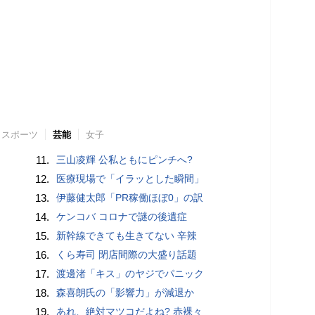
スポーツ
芸能
女子
11.
三山凌輝 公私ともにピンチへ?
12.
医療現場で「イラッとした瞬間」
13.
伊藤健太郎「PR稼働ほぼ0」の訳
14.
ケンコバ コロナで謎の後遺症
15.
新幹線できても生きてない 辛辣
16.
くら寿司 閉店間際の大盛り話題
17.
渡邊渚「キス」のヤジでパニック
18.
森喜朗氏の「影響力」が減退か
19.
あれ、絶対マツコだよね? 赤裸々