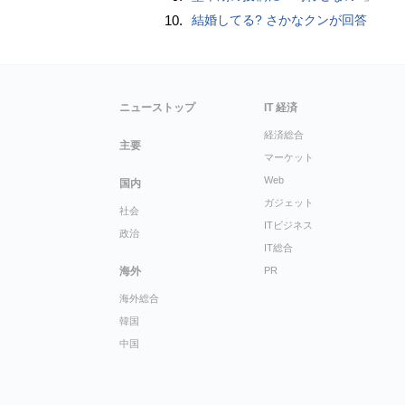
10.
結婚してる? さかなクンが回答
ニューストップ
IT 経済
経済総合
主要
マーケット
Web
国内
ガジェット
社会
ITビジネス
政治
IT総合
海外
PR
海外総合
韓国
中国