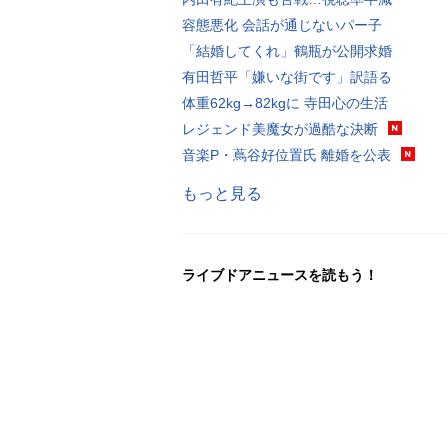
容態悪化 会話が通じないパー子
「結婚してくれ」鶴瓶が公開求婚
有田哲平「嫌いな街です」訳語る
体重62kg→82kgに 寺田心の生活
レジェンド美魔女が過酷な決断
音楽P・蔦谷好位置氏 離婚を公表
もっと見る
ライブドアニュースを読もう！