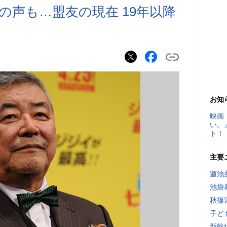
の声も…盟友の現在 19年以降
お知
映画
い。
ト！
主要
蓮池
池袋
秋篠
子ど
新幹