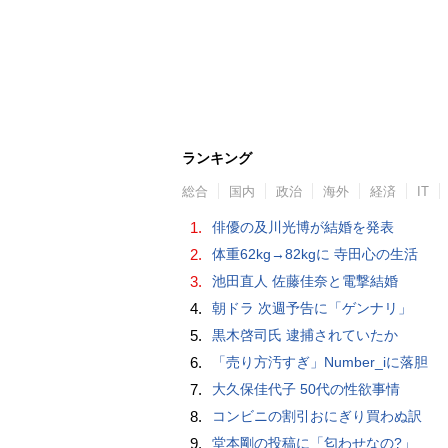
ランキング
総合
国内
政治
海外
経済
IT
1.
俳優の及川光博が結婚を発表
2.
体重62kg→82kgに 寺田心の生活
3.
池田直人 佐藤佳奈と電撃結婚
4.
朝ドラ 次週予告に「ゲンナリ」
5.
黒木啓司氏 逮捕されていたか
6.
「売り方汚すぎ」Number_iに落胆
7.
大久保佳代子 50代の性欲事情
8.
コンビニの割引おにぎり買わぬ訳
9.
堂本剛の投稿に「匂わせなの?」