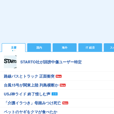
主要
国内
海外
IT 経済
ス
STARTO社が誹謗中傷ユーザー特定
路線バスとトラック 正面衝突
台風15号が関東上陸 列島横断か
USJ神ライド 終了惜しむ声
「介護イラつき」母踏みつけ死亡
ペットのヤギをクマが食べたか