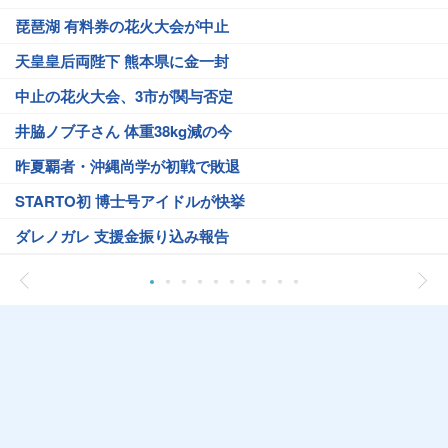
琵琶湖 有料券の花火大会が中止
天皇皇后両陛下 熊本県に金一封
中止の花火大会、3市が関与否定
井脇ノブ子さん 体重38kg減の今
昨夏覇者・沖縄尚学が初戦で敗退
STARTO初 博士号アイドルが快挙
ダレノガレ 支援金振り込み報告