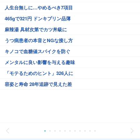
人生台無しに…やめるべき7項目
465gで321円 ドンキプリン品薄
麻辣湯 具材次第でカツ丼級に
うつ病患者の本音とNGな接し方
キノコで血糖値スパイクを防ぐ
メンタルに良い影響を与える趣味
「モテるためのヒント」326人に
容姿と寿命 28年追跡で見えた差