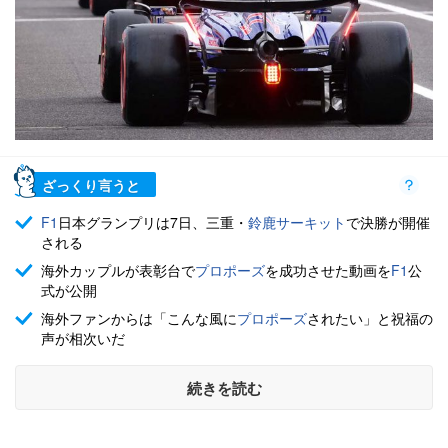
ざっくり言うと
F1
日本グランプリは7日、三重・
鈴鹿
サーキット
で決勝が開催
される
海外カップルが表彰台で
プロポーズ
を成功させた動画を
F1
公
式が公開
海外ファンからは「こんな風に
プロポーズ
されたい」と祝福の
声が相次いだ
続きを読む