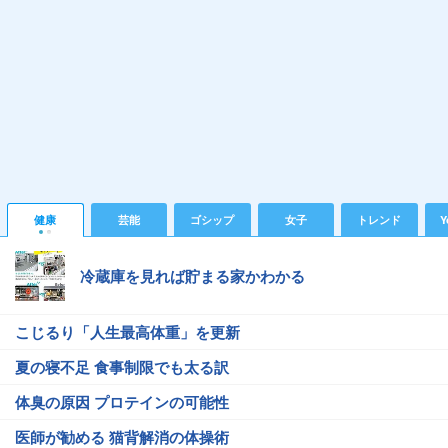
健康
芸能
ゴシップ
女子
トレンド
Y
冷蔵庫を見れば貯まる家かわかる
こじるり「人生最高体重」を更新
夏の寝不足 食事制限でも太る訳
体臭の原因 プロテインの可能性
医師が勧める 猫背解消の体操術