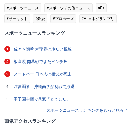
#スポーツニュース
#スポーツその他ニュース
#F1
#サーキット
#鈴鹿
#プロポーズ
#F1日本グランプリ
スポーツニュースランキング
佐々木朗希 米球界の冷たい視線
1
板倉滉 開幕戦でまたベンチ外
2
ヌートバー 日本人の祖父が死去
3
昨夏覇者・沖縄尚学が初戦で敗退
4
甲子園中継で異変「どうした」
5
スポーツニュースランキングをもっと見る
画像アクセスランキング