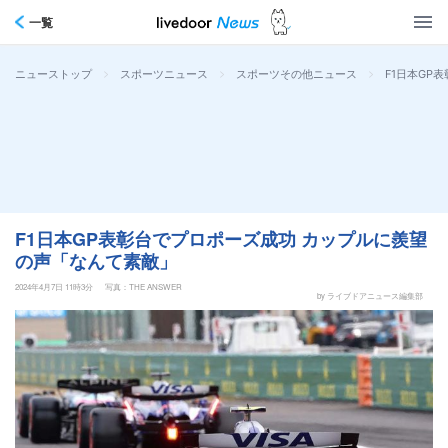
一覧
>
>
>
F1日本GP
ニューストップ
スポーツニュース
スポーツその他ニュース
F1日本GP表彰台でプロポーズ成功 カップルに羨望
の声「なんて素敵」
2024年4月7日 11時3分
写真：THE ANSWER
by ライブドアニュース編集部