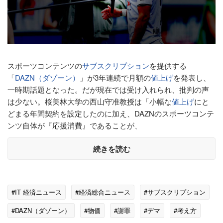
スポーツコンテンツの
サブスクリプション
を提供する
「
DAZN（ダゾーン）
」が3年連続で月額の
値上げ
を発表し、
一時期話題となった。だが現在では受け入れられ、批判の声
は少ない。桜美林大学の西山守准教授は「小幅な
値上げ
にと
どまる年間契約を設定したのに加え、DAZNのスポーツコンテ
ンツ自体が『応援消費』であることが、
続きを読む
#IT 経済ニュース
#経済総合ニュース
#サブスクリプション
#DAZN（ダゾーン）
#物価
#謝罪
#デマ
#考え方