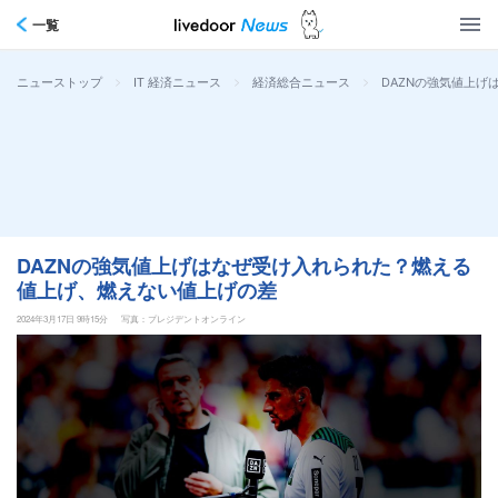
一覧
>
>
>
DAZNの強気値上
ニューストップ
IT 経済ニュース
経済総合ニュース
DAZNの強気値上げはなぜ受け入れられた？燃える
値上げ、燃えない値上げの差
2024年3月17日 9時15分
写真：プレジデントオンライン