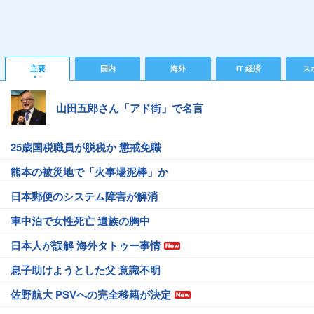
主要
国内
海外
IT 経済
ス
山田五郎さん「アド街」で名言
25歳国税職員が脱税か 懲戒免職
熊本の被災地で「火事場泥棒」か
日本郵便のシステム障害が解消
車中泊で女性死亡 遺族の胸中
日本人が誤解 海外タトゥー事情
息子助けようとした父 意識不明
佐野航大 PSVへの完全移籍が決定