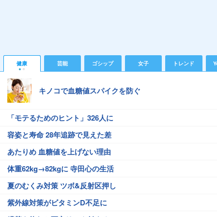
健康
芸能
ゴシップ
女子
トレンド
Y
キノコで血糖値スパイクを防ぐ
「モテるためのヒント」326人に
容姿と寿命 28年追跡で見えた差
あたりめ 血糖値を上げない理由
体重62kg→82kgに 寺田心の生活
夏のむくみ対策 ツボ&反射区押し
紫外線対策がビタミンD不足に