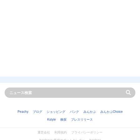
Peachy
ブログ
ショッピング
バンク
みんかぶ
みんかぶChoice
Kstyle
株探
プレスリリース
運営会社
利用規約
プライバシーポリシー