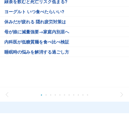
緑茶を飲むと死亡リスク低まる?
ヨーグルト いつ食べたらいい?
休みだが疲れる 隠れ疲労対策は
母が娘に減量強要→家庭内別居へ
内科医が低糖質麺を食べ比べ検証
睡眠時の悩みを解消する過ごし方