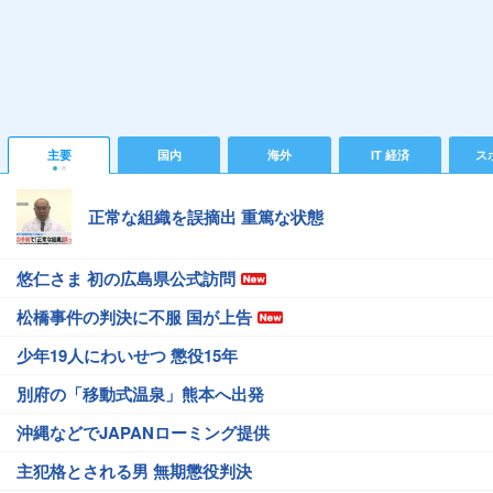
主要
国内
海外
IT 経済
ス
正常な組織を誤摘出 重篤な状態
悠仁さま 初の広島県公式訪問
松橋事件の判決に不服 国が上告
少年19人にわいせつ 懲役15年
別府の「移動式温泉」熊本へ出発
沖縄などでJAPANローミング提供
主犯格とされる男 無期懲役判決