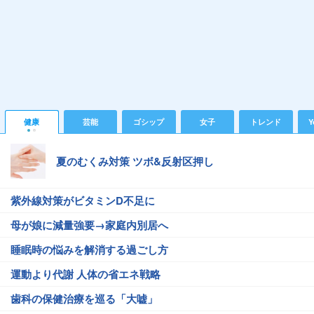
健康
芸能
ゴシップ
女子
トレンド
Y
夏のむくみ対策 ツボ&反射区押し
紫外線対策がビタミンD不足に
母が娘に減量強要→家庭内別居へ
睡眠時の悩みを解消する過ごし方
運動より代謝 人体の省エネ戦略
歯科の保健治療を巡る「大嘘」