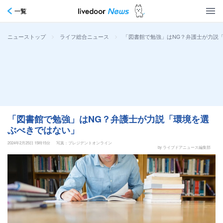
一覧
>
>
「図書館で勉強」はNG？弁護士が力説
ニューストップ
ライフ総合ニュース
「図書館で勉強」はNG？弁護士が力説「環境を選
ぶべきではない」
2024年2月25日 15時15分
写真：プレジデントオンライン
by ライブドアニュース編集部