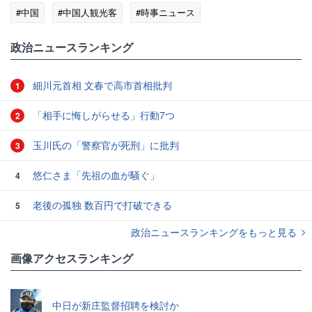
#中国
#中国人観光客
#時事ニュース
政治ニュースランキング
細川元首相 文春で高市首相批判
1
「相手に悔しがらせる」行動7つ
2
玉川氏の「警察官が死刑」に批判
3
悠仁さま「先祖の血が騒ぐ」
4
老後の孤独 数百円で打破できる
5
政治ニュースランキングをもっと見る
画像アクセスランキング
中日が新庄監督招聘を検討か