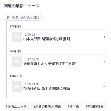
関連の最新ニュース
原発の処理水問題
974日前
12/06 21:14
山本太郎氏 処理水巡り猛批判
984日前
11/27 09:30
過剰在庫もホタテ値下げ不可の訳
1007日前
11/03 21:38
ひろゆき氏 殻むき問題に持論
#国内ニュース
#原発の処理水問題
#橋下徹
#東国原英夫