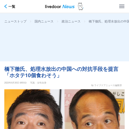
一覧
>
>
>
橋下徹氏、処理水放出の中国
ニューストップ
国内ニュース
政治ニュース
橋下徹氏、処理水放出の中国への対抗手段を提言
「ホタテ10個食わそう」
2023年8月30日 6時0分
写真：女性自身
by ライブドアニュース編集部