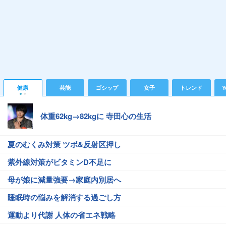
健康
芸能
ゴシップ
女子
トレンド
Y
体重62kg→82kgに 寺田心の生活
夏のむくみ対策 ツボ&反射区押し
紫外線対策がビタミンD不足に
母が娘に減量強要→家庭内別居へ
睡眠時の悩みを解消する過ごし方
運動より代謝 人体の省エネ戦略