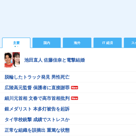
主要
国内
海外
IT 経済
ス
池田直人 佐藤佳奈と電撃結婚
脱輪したトラック発見 男性死亡
広陵高元監督 保護者に直接謝罪
細川元首相 文春で高市首相批判
銀メダリスト 本多灯被告を起訴
タイ学校銃撃 成績でストレスか
正常な組織を誤摘出 重篤な状態