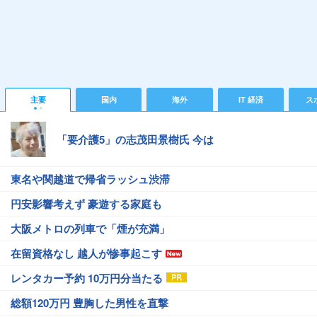
主要
国内
海外
IT 経済
ス
「要介護5」の志茂田景樹氏 今は
東名や関越道で帰省ラッシュ渋滞
円安影響考えず 豪遊する家庭も
大阪メトロの列車で「煙が充満」
在留資格なし 越人が惨事起こす
レンタカー予約 10万円分当たる
総額120万円 豊胸した男性を直撃