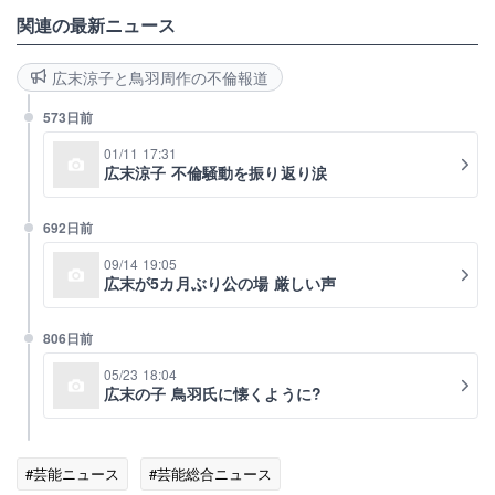
関連の最新ニュース
広末涼子と鳥羽周作の不倫報道
573日前
01/11 17:31
広末涼子 不倫騒動を振り返り涙
692日前
09/14 19:05
広末が5カ月ぶり公の場 厳しい声
806日前
05/23 18:04
広末の子 鳥羽氏に懐くように?
#芸能ニュース
#芸能総合ニュース