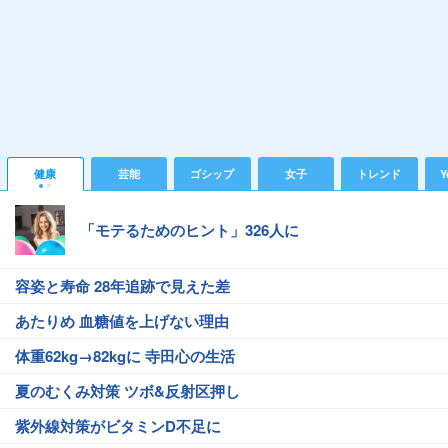
健康
芸能
ゴシップ
女子
トレンド
Y
「モテるためのヒント」326人に
容姿と寿命 28年追跡で見えた差
あたりめ 血糖値を上げない理由
体重62kg→82kgに 寺田心の生活
夏のむくみ対策 ツボ&反射区押し
紫外線対策がビタミンD不足に