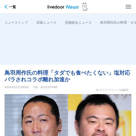
一覧
>
>
>
鳥羽周作氏の料理「タ
ニューストップ
芸能ニュース
芸能総合ニュース
鳥羽周作氏の料理「タダでも食べたくない」塩対応
バラされコラボ離れ加速か
2023年6月21日 6時30分
写真：週刊女性PRIME
by ライブドアニュース編集部