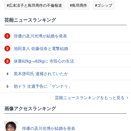
#広末涼子と鳥羽周作の不倫報道
#鳥羽周作
#ゴシップ
芸能ニュースランキング
俳優の及川光博が結婚を発表
1
池田直人 佐藤佳奈と電撃結婚
2
体重62kg→82kgに 寺田心の生活
3
黒木啓司氏 逮捕されていたか
4
朝ドラ 次週予告に「ゲンナリ」
5
芸能ニュースランキングをもっと見る
画像アクセスランキング
俳優の及川光博が結婚を発表