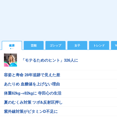
健康
芸能
ゴシップ
女子
トレンド
Y
「モテるためのヒント」326人に
容姿と寿命 28年追跡で見えた差
あたりめ 血糖値を上げない理由
体重62kg→82kgに 寺田心の生活
夏のむくみ対策 ツボ&反射区押し
紫外線対策がビタミンD不足に