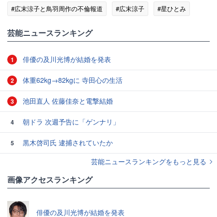
#広末涼子と鳥羽周作の不倫報道
#広末涼子
#星ひとみ
#エンタメ・芸能ニュース
芸能ニュースランキング
俳優の及川光博が結婚を発表
1
体重62kg→82kgに 寺田心の生活
2
池田直人 佐藤佳奈と電撃結婚
3
朝ドラ 次週予告に「ゲンナリ」
4
黒木啓司氏 逮捕されていたか
5
芸能ニュースランキングをもっと見る
画像アクセスランキング
俳優の及川光博が結婚を発表