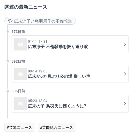
関連の最新ニュース
広末涼子と鳥羽周作の不倫報道
573日前
01/11 17:31
広末涼子 不倫騒動を振り返り涙
692日前
09/14 19:05
広末が5カ月ぶり公の場 厳しい声
806日前
05/23 18:04
広末の子 鳥羽氏に懐くように?
#芸能ニュース
#芸能総合ニュース