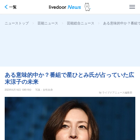
一覧
>
>
>
ある意味的中か？番組
ニューストップ
芸能ニュース
芸能総合ニュース
ある意味的中か？番組で星ひとみ氏が占っていた広
末涼子の未来
2023年6月16日 13時19分
写真：女性自身
by ライブドアニュース編集部