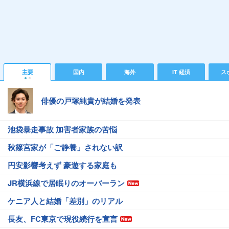
主要
国内
海外
IT 経済
ス
俳優の戸塚純貴が結婚を発表
池袋暴走事故 加害者家族の苦悩
秋篠宮家が「ご静養」されない訳
円安影響考えず 豪遊する家庭も
JR横浜線で居眠りのオーバーラン
ケニア人と結婚「差別」のリアル
長友、FC東京で現役続行を宣言