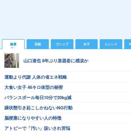
健康
芸能
ゴシップ
女子
トレンド
Y
山口達也 8年ぶり楽器姿に感涙か
運動より代謝 人体の省エネ戦略
大食い女子 46キロ体型の秘密
バランスボール毎日10分で20kg減
躁状態引き起こしかねないNG行動
脳梗塞になりやすい人の特徴
アトピーで「汚い」扱いされ苦悩