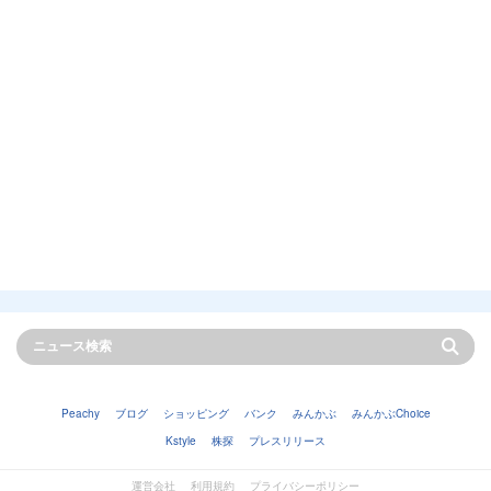
Peachy
ブログ
ショッピング
バンク
みんかぶ
みんかぶChoice
Kstyle
株探
プレスリリース
運営会社
利用規約
プライバシーポリシー