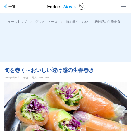
一覧
>
>
旬を巻く～おいしい透け感の生春巻き
ニューストップ
グルメニュース
旬を巻く～おいしい透け感の生春巻き
2023年4月19日 11時3分
写真：SnapDish