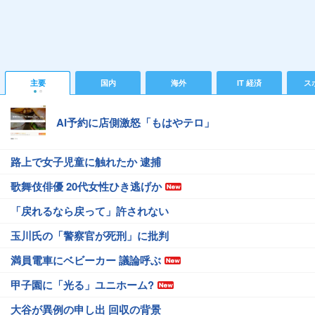
主要
国内
海外
IT 経済
ス
AI予約に店側激怒「もはやテロ」
路上で女子児童に触れたか 逮捕
歌舞伎俳優 20代女性ひき逃げか
「戻れるなら戻って」許されない
玉川氏の「警察官が死刑」に批判
満員電車にベビーカー 議論呼ぶ
甲子園に「光る」ユニホーム?
大谷が異例の申し出 回収の背景