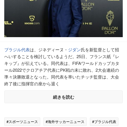
ブラジル代表
は、ジネディーヌ・
ジダン
氏を新監督として招
へいすることを検討しているようだ。25日、フランス紙『レ
キップ』が伝えている。同代表は、FIFAワールドカップカタ
ール2022でクロアチア代表にPK戦の末に敗れ、2大会連続の
準々決勝敗退となった。同代表を率いたチッチ監督は、大会
終了後に指揮官の座から退く
続きを読む
#スポーツニュース
#海外サッカーニュース
#ブラジル代表