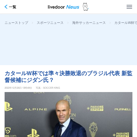
一覧
>
>
>
カタールW杯
ニューストップ
スポーツニュース
海外サッカーニュース
カタールW杯では準々決勝敗退のブラジル代表 新監
督候補にジダン氏？
2022年12月26日 13時49分
写真：SOCCER KING