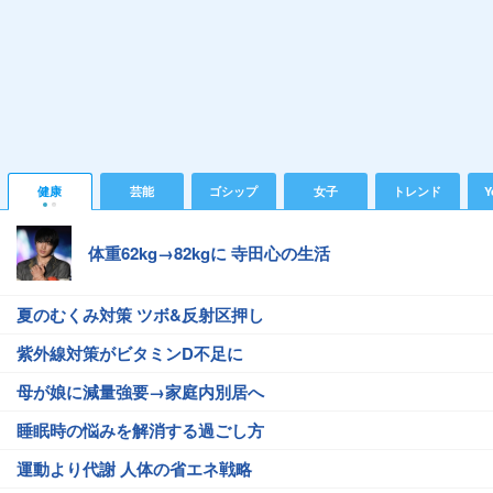
健康
芸能
ゴシップ
女子
トレンド
Y
体重62kg→82kgに 寺田心の生活
夏のむくみ対策 ツボ&反射区押し
紫外線対策がビタミンD不足に
母が娘に減量強要→家庭内別居へ
睡眠時の悩みを解消する過ごし方
運動より代謝 人体の省エネ戦略