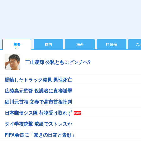
主要
国内
海外
IT 経済
ス
三山凌輝 公私ともにピンチへ?
脱輪したトラック発見 男性死亡
広陵高元監督 保護者に直接謝罪
細川元首相 文春で高市首相批判
日本郵便シス障 荷物受け取れず
タイ学校銃撃 成績でストレスか
FIFA会長に「驚きの日常と素顔」