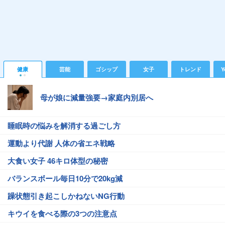
健康
芸能
ゴシップ
女子
トレンド
Y
母が娘に減量強要→家庭内別居へ
睡眠時の悩みを解消する過ごし方
運動より代謝 人体の省エネ戦略
大食い女子 46キロ体型の秘密
バランスボール毎日10分で20kg減
躁状態引き起こしかねないNG行動
キウイを食べる際の3つの注意点