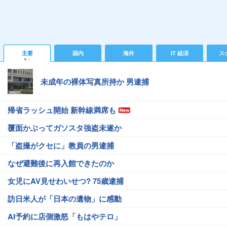
主要
国内
海外
IT 経済
ス
未成年の裸体写真所持か 男逮捕
帰省ラッシュ開始 新幹線満席も
覆面かぶってガソスタ強盗未遂か
「盗撮がクセに」教員の男逮捕
なぜ避難後に再入館できたのか
女児にAV見せわいせつ? 75歳逮捕
訪日米人が「日本の遺物」に感動
AI予約に店側激怒「もはやテロ」