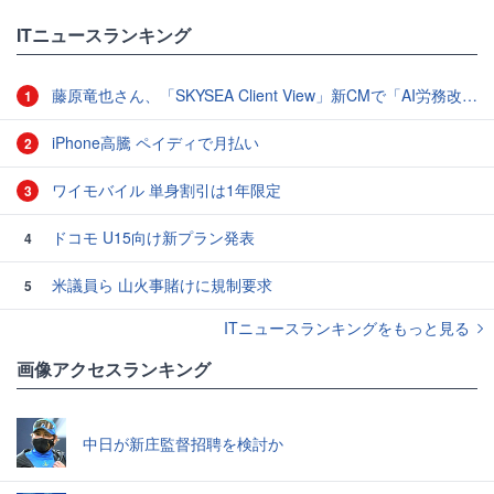
ITニュースランキング
藤原竜也さん、「SKYSEA Client View」新CMで「AI労務改善」をアピール 働き方をAIが分析したら「すぐに休んで」と言われる？
1
iPhone高騰 ペイディで月払い
2
ワイモバイル 単身割引は1年限定
3
ドコモ U15向け新プラン発表
4
米議員ら 山火事賭けに規制要求
5
ITニュースランキングをもっと見る
画像アクセスランキング
中日が新庄監督招聘を検討か