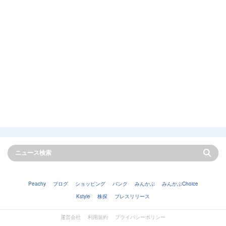
Peachy
ブログ
ショッピング
バンク
みんかぶ
みんかぶChoice
Kstyle
株探
プレスリリース
運営会社
利用規約
プライバシーポリシー