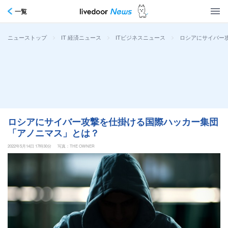
一覧
>
>
>
ロシアにサイバー
ニューストップ
IT 経済ニュース
ITビジネスニュース
ロシアにサイバー攻撃を仕掛ける国際ハッカー集団
「アノニマス」とは？
2022年5月14日 17時30分
写真：THE OWNER