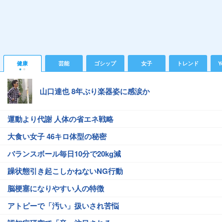
健康
芸能
ゴシップ
女子
トレンド
Y
山口達也 8年ぶり楽器姿に感涙か
運動より代謝 人体の省エネ戦略
大食い女子 46キロ体型の秘密
バランスボール毎日10分で20kg減
躁状態引き起こしかねないNG行動
脳梗塞になりやすい人の特徴
アトピーで「汚い」扱いされ苦悩