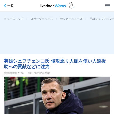
一覧
>
>
>
英雄シェフチェン
ニューストップ
スポーツニュース
サッカーニュース
英雄シェフチェンコ氏 侵攻巡り人脈を使い人道援
助への貢献などに注力
2022年5月13日 7時25分
写真：FOOTBALL ZONE