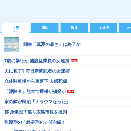
主要
国内
海外
IT 経済
ス
関東「真夏の暑さ」は終了か
7歳に暴行か 施設従業員の女逮捕
夫に包丁? 毎日新聞記者の女逮捕
立体駐車場から車落下 夫婦死傷
「泥酔者」熊本で通報が頻発か
家の隣が民泊「トラウマなった」
露 原爆投下巡り広島市長を批判
無期刑の「終身刑化」傾向続く