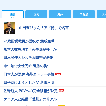
主要
国内
海外
IT 経済
ス
山田五郎さん「アド街」で名言
25歳国税職員が脱税か 懲戒免職
熊本の被災地で「火事場泥棒」か
日本郵便のシステム障害が解消
車中泊で女性死亡 遺族の胸中
日本人が誤解 海外タトゥー事情
息子助けようとした父 意識不明
佐野航大 PSVへの完全移籍が決定
ケニア人と結婚「差別」のリアル