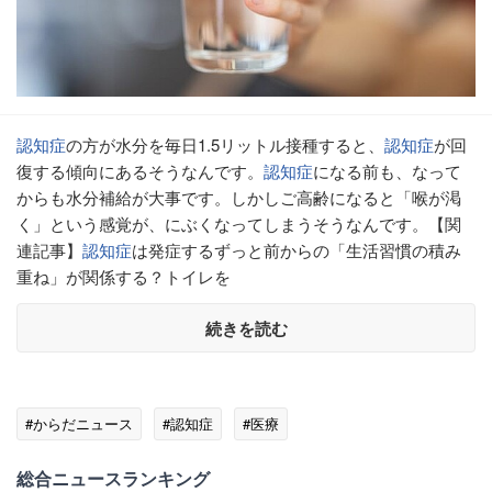
認知症
の方が水分を毎日1.5リットル接種すると、
認知症
が回
復する傾向にあるそうなんです。
認知症
になる前も、なって
からも水分補給が大事です。しかしご高齢になると「喉が渇
く」という感覚が、にぶくなってしまうそうなんです。【関
連記事】
認知症
は発症するずっと前からの「生活習慣の積み
重ね」が関係する？トイレを
続きを読む
#からだニュース
#認知症
#医療
総合ニュースランキング