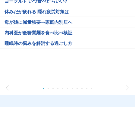
ヨーグルト いつ食べたらいい?
休みだが疲れる 隠れ疲労対策は
母が娘に減量強要→家庭内別居へ
内科医が低糖質麺を食べ比べ検証
睡眠時の悩みを解消する過ごし方