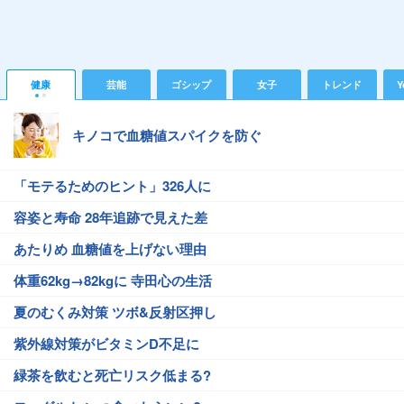
健康
芸能
ゴシップ
女子
トレンド
Y
キノコで血糖値スパイクを防ぐ
「モテるためのヒント」326人に
容姿と寿命 28年追跡で見えた差
あたりめ 血糖値を上げない理由
体重62kg→82kgに 寺田心の生活
夏のむくみ対策 ツボ&反射区押し
紫外線対策がビタミンD不足に
緑茶を飲むと死亡リスク低まる?