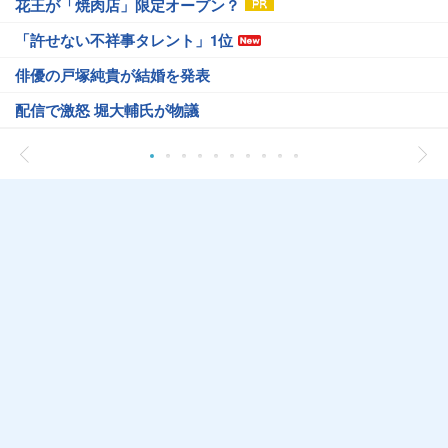
花王が「焼肉店」限定オープン？
「許せない不祥事タレント」1位
俳優の戸塚純貴が結婚を発表
配信で激怒 堀大輔氏が物議