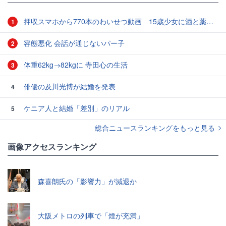
押収スマホから770本のわいせつ動画 15歳少女に酒と薬飲ませ性的暴行か 54歳男を再逮捕 「薬もありますよ」とSNSで誘い出し
1
容態悪化 会話が通じないパー子
2
体重62kg→82kgに 寺田心の生活
3
俳優の及川光博が結婚を発表
4
ケニア人と結婚「差別」のリアル
5
総合ニュースランキングをもっと見る
画像アクセスランキング
森喜朗氏の「影響力」が減退か
大阪メトロの列車で「煙が充満」