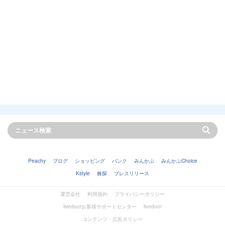
Peachy
ブログ
ショッピング
バンク
みんかぶ
みんかぶChoice
Kstyle
株探
プレスリリース
運営会社
利用規約
プライバシーポリシー
livedoorお客様サポートセンター
livedoor
コンテンツ・広告ポリシー