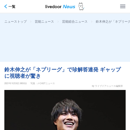
一覧
>
>
>
鈴木伸之が「ネプリー
ニューストップ
芸能ニュース
芸能総合ニュース
鈴木伸之が「ネプリーグ」で珍解答連発 ギャップ
に視聴者が驚き
2021年10月6日 8時0分
写真：J-CASTニュース
by ライブドアニュース編集部