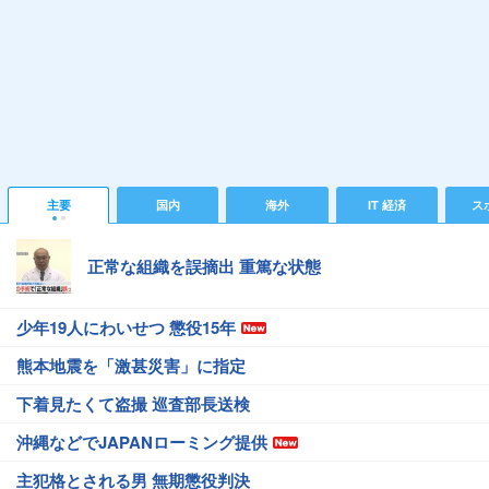
主要
国内
海外
IT 経済
ス
正常な組織を誤摘出 重篤な状態
少年19人にわいせつ 懲役15年
熊本地震を「激甚災害」に指定
下着見たくて盗撮 巡査部長送検
沖縄などでJAPANローミング提供
主犯格とされる男 無期懲役判決