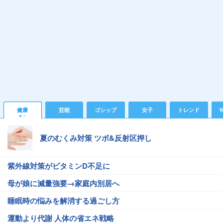
健康
芸能
ゴシップ
女子
トレンド
Y
夏のむくみ対策 ツボ&反射区押し
紫外線対策がビタミンD不足に
母が娘に減量強要→家庭内別居へ
睡眠時の悩みを解消する過ごし方
運動より代謝 人体の省エネ戦略