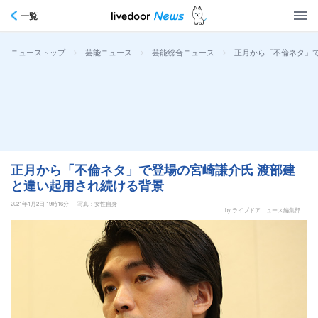
一覧
>
>
>
正月から「不倫ネタ」
ニューストップ
芸能ニュース
芸能総合ニュース
正月から「不倫ネタ」で登場の宮崎謙介氏 渡部建
と違い起用され続ける背景
2021年1月2日 19時16分
写真：女性自身
by ライブドアニュース編集部