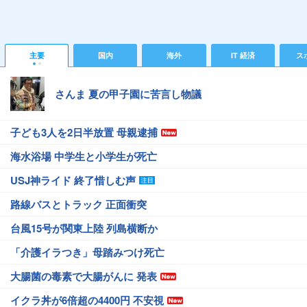
主要
国内
海外
IT 経済
ス
さんま 夏の甲子園に苦言し物議
子ども3人を2日半放置 母親逮捕
海水浴場 中学生と小学生が死亡
USJ神ライド 終了惜しむ声
路線バスとトラック 正面衝突
台風15号が関東上陸 列島横断か
「介護イラつき」母踏みつけ死亡
大腸菌の毒素で大腸がんに 発表
イクラ丼が6倍超の4400円 不安視