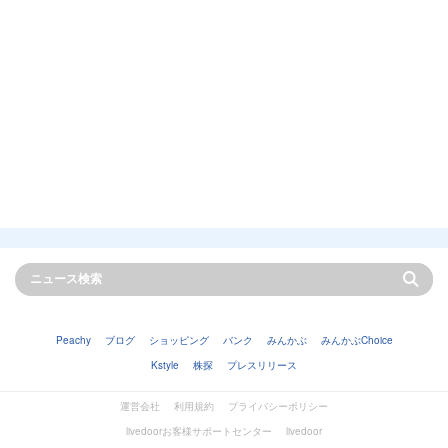
Peachy
ブログ
ショッピング
バンク
みんかぶ
みんかぶChoice
Kstyle
株探
プレスリリース
運営会社
利用規約
プライバシーポリシー
livedoorお客様サポートセンター
livedoor