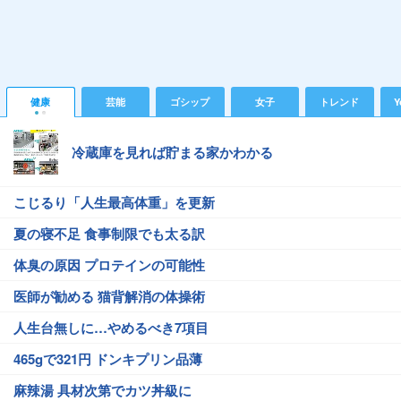
健康
芸能
ゴシップ
女子
トレンド
Y
冷蔵庫を見れば貯まる家かわかる
こじるり「人生最高体重」を更新
夏の寝不足 食事制限でも太る訳
体臭の原因 プロテインの可能性
医師が勧める 猫背解消の体操術
人生台無しに…やめるべき7項目
465gで321円 ドンキプリン品薄
麻辣湯 具材次第でカツ丼級に