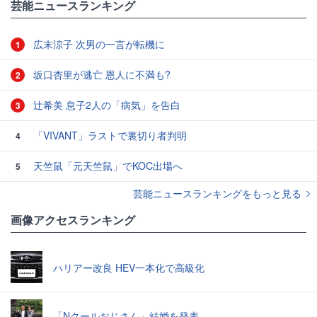
芸能ニュースランキング
広末涼子 次男の一言が転機に
1
坂口杏里が逃亡 恩人に不満も?
2
辻希美 息子2人の「病気」を告白
3
「VIVANT」ラストで裏切り者判明
4
天竺鼠「元天竺鼠」でKOC出場へ
5
芸能ニュースランキングをもっと見る
画像アクセスランキング
ハリアー改良 HEV一本化で高級化
「Nクールおじさん」結婚を発表