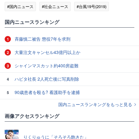
#国内ニュース
#社会ニュース
#台風19号(2019)
国内ニュースランキング
斉藤慎二被告 懲役7年を求刑
1
大量注文キャンセル43億円以上か
2
シャインマスカット約400房盗難
3
ハビタ社長 2人死亡後に写真削除
4
90歳患者を殴る? 看護助手を逮捕
5
国内ニュースランキングをもっと見る
画像アクセスランキング
りくりゅうに「そろそろ飽きた」