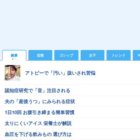
健康
芸能
ゴシップ
女子
トレンド
Y
アトピーで「汚い」扱いされ苦悩
認知症研究で「音」注目される
夫の「産後うつ」にみられる症状
1日10回 お腹引き締まる簡単習慣
太りにくいアイス 栄養士が解説
血圧を下げる飲みもの 選び方は