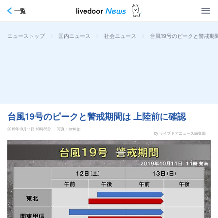
一覧
>
>
>
台風19号のピークと警戒期
ニューストップ
国内ニュース
社会ニュース
台風19号のピークと警戒期間は 上陸前に確認
2019年10月11日 16時35分
写真：tenki.jp
by ライブドアニュース編集部