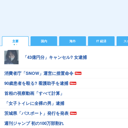
主要
国内
海外
IT 経済
ス
「43億円分」キャンセル? 女逮捕
消費者庁「SNOW」運営に措置命令
90歳患者を殴る? 看護助手を逮捕
首相の視察動画「すべて計算」
「女子トイレに全裸の男」逮捕
茨城県「パスポート」発行を発表
週刊ジャンプ 初の100万部割れ