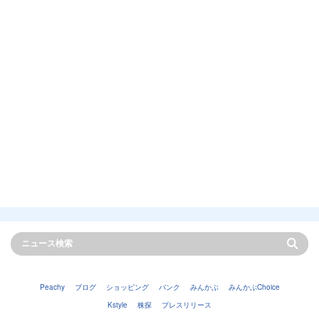
Peachy
ブログ
ショッピング
バンク
みんかぶ
みんかぶChoice
Kstyle
株探
プレスリリース