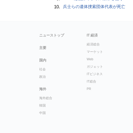
10.
兵士らの遺体捜索団体代表が死亡
ニューストップ
IT 経済
経済総合
主要
マーケット
Web
国内
ガジェット
社会
ITビジネス
政治
IT総合
海外
PR
海外総合
韓国
中国