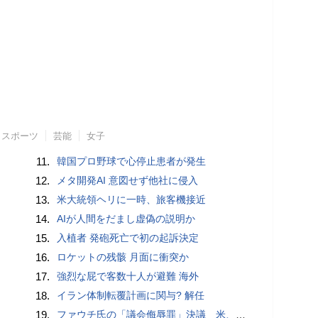
スポーツ
芸能
女子
11.
韓国プロ野球で心停止患者が発生
12.
メタ開発AI 意図せず他社に侵入
13.
米大統領ヘリに一時、旅客機接近
14.
AIが人間をだまし虚偽の説明か
15.
入植者 発砲死亡で初の起訴決定
16.
ロケットの残骸 月面に衝突か
17.
強烈な屁で客数十人が避難 海外
18.
イラン体制転覆計画に関与? 解任
19.
ファウチ氏の「議会侮辱罪」決議 米、コロナ巡り黙秘行使で