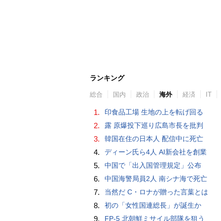
ランキング
総合
国内
政治
海外
経済
IT
1.
印食品工場 生地の上を転げ回る
2.
露 原爆投下巡り広島市長を批判
3.
韓国在住の日本人 配信中に死亡
4.
ディーン氏ら4人 AI新会社を創業
5.
中国で「出入国管理規定」公布
6.
中国海警局員2人 南シナ海で死亡
7.
当然だ C・ロナが贈った言葉とは
8.
初の「女性国連総長」が誕生か
9.
FP-5 北朝鮮ミサイル部隊を狙う