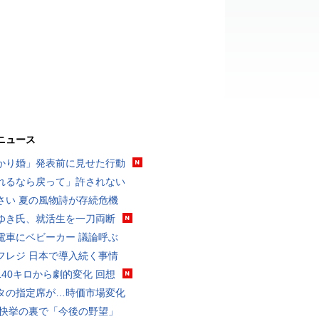
ニュース
かり婚」発表前に見せた行動
れるなら戻って」許されない
さい 夏の風物詩が存続危機
ゆき氏、就活生を一刀両断
電車にベビーカー 議論呼ぶ
フレジ 日本で導入続く事情
140キロから劇的変化 回想
タの指定席が…時価市場変化
 快挙の裏で「今後の野望」