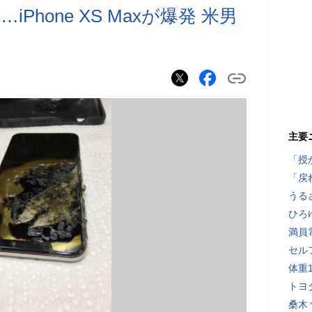
hone XS Maxが爆発 米男
主要
「授
「戻
うる
ひろ
満員
セル
体重
トヨ
桑木