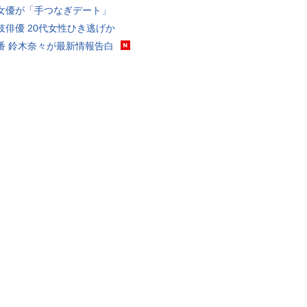
女優が「手つなぎデート」
伎俳優 20代女性ひき逃げか
番 鈴木奈々が最新情報告白