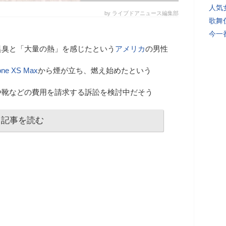
人気
by ライブドアニュース編集部
歌舞
今一
異臭と「大量の熱」を感じたという
アメリカ
の男性
one XS Max
から煙が立ち、燃え始めたという
や靴などの費用を請求する訴訟を検討中だそう
記事を読む