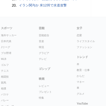
20.
イラン関与か 米12州で水道攻撃
スポーツ
芸能
女子
海外サッカー
芸能総合
恋愛
日本代表
音楽
ライフスタイル
Jリーグ
韓流
ファッション
プロ野球
グラビア
トレンド
MLB
テレビ
本
ゴルフ
ゴシップ
教育・仕事
テニス
からだ
格闘技
映画
マネー
競馬
レビュー
車
相撲
プレゼント
グルメ
バスケ
特集
バレー
YouTube