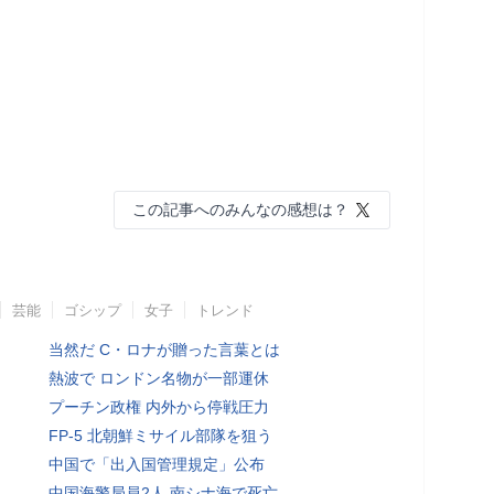
この記事へのみんなの感想は？
芸能
ゴシップ
女子
トレンド
当然だ C・ロナが贈った言葉とは
熱波で ロンドン名物が一部運休
プーチン政権 内外から停戦圧力
FP-5 北朝鮮ミサイル部隊を狙う
中国で「出入国管理規定」公布
中国海警局員2人 南シナ海で死亡