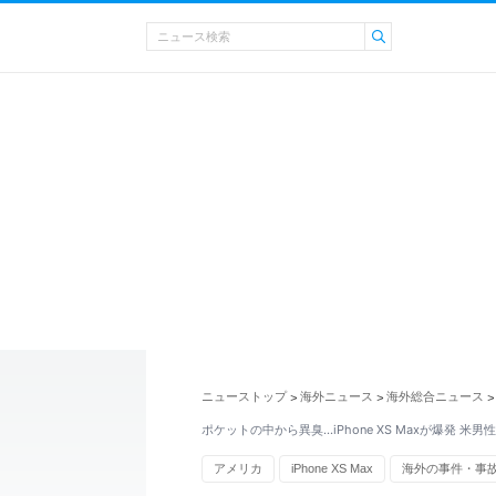
ニューストップ
海外ニュース
海外総合ニュース
>
>
>
ポケットの中から異臭…iPhone XS Maxが爆発 米
アメリカ
iPhone XS Max
海外の事件・事