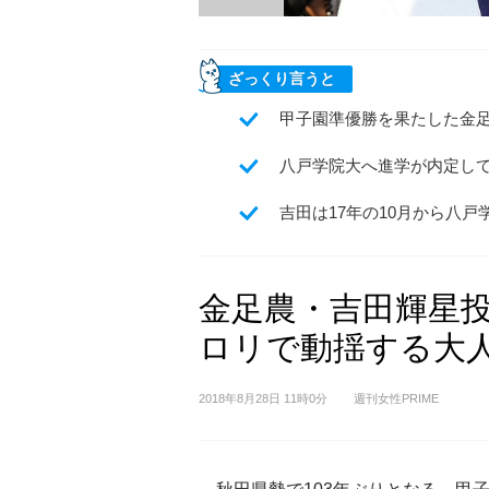
ざっくり言うと
甲子園準優勝を果たした金
八戸学院大へ進学が内定し
吉田は17年の10月から八
金足農・吉田輝星
ロリで動揺する大
2018年8月28日 11時0分
週刊女性PRIME