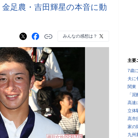
 金足農・吉田輝星の本音に動
みんなの感想は？
主要
7歳
夫に
関東
「泥
高速
立体
高市
家の
九州