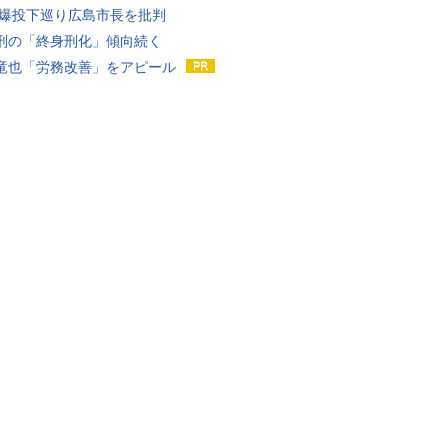
原爆投下巡り広島市長を批判
刑の「終身刑化」傾向続く
竜也「労務改善」をアピール