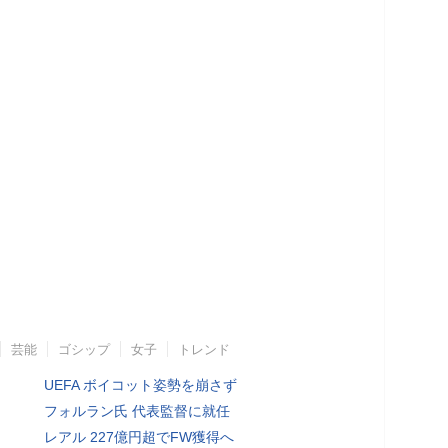
芸能
ゴシップ
女子
トレンド
UEFA ボイコット姿勢を崩さず
フォルラン氏 代表監督に就任
レアル 227億円超でFW獲得へ