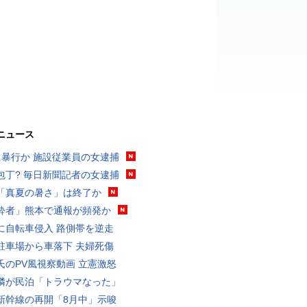
ニュース
に暴行か 施設従業員の女逮捕
包丁? 毎日新聞記者の女逮捕
「真夏の暑さ」は終了か
酔者」熊本で通報が頻発か
に自転車侵入 路側帯を逆走
駐車場から車落下 夫婦死傷
氏のPV風視察動画 立憲激怒
隣が民泊「トラウマなった」
新幹線の再開「8月中」示唆