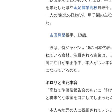
秋田県勢で103年ぶりとなる、甲
を果たした県立
金足農業高校
野球部
一人の“東北の怪物”が、甲子園の主
た。
吉田輝星
投手、18歳。
彼は、侍ジャパンU-18の日本代表
ねている逸材。注目される進路は、
向に注目が集まる中、本人がつい本
になっているのだ。
ポロリと出た本音
「高校で準優勝報告会のあとに『好
と将来的な希望を口にしてしまった
本人も地元の人に祝福されてテンシ