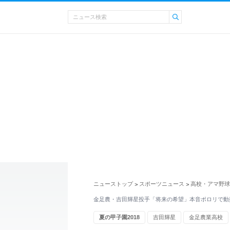
ニューストップ
スポーツニュース
高校・アマ野球
>
>
金足農・吉田輝星投手「将来の希望」本音ポロリで動
夏の甲子園2018
吉田輝星
金足農業高校