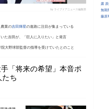
露 
by ライブドアニュース編集部
無期
藤原
足農業の
吉田輝星
の進路に注目が集まっている
ていた吉田が、「巨人に入りたい」と発言
戸学院大野球部監督の指導を受けていたとのこと
投手「将来の希望」本音ポ
人たち