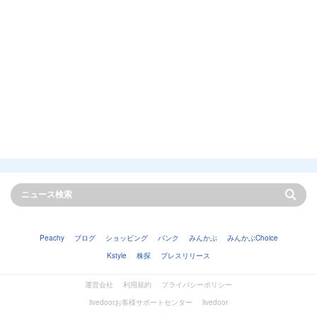
Peachy
ブログ
ショッピング
バンク
みんかぶ
みんかぶChoice
Kstyle
株探
プレスリリース
運営会社
利用規約
プライバシーポリシー
livedoorお客様サポートセンター
livedoor