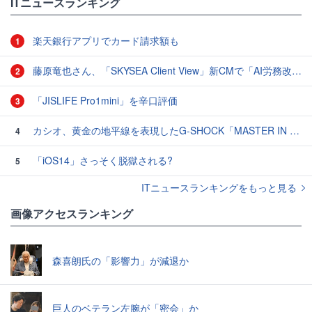
ITニュースランキング
楽天銀行アプリでカード請求額も
1
藤原竜也さん、「SKYSEA Client View」新CMで「AI労務改善」をアピール 働き方をAIが分析したら「すぐに休んで」と言われる？
2
「JISLIFE Pro1mini」を辛口評価
3
カシオ、黄金の地平線を表現したG-SHOCK「MASTER IN HORIZON GOLD」3モデル
4
「iOS14」さっそく脱獄される?
5
ITニュースランキングをもっと見る
画像アクセスランキング
森喜朗氏の「影響力」が減退か
巨人のベテラン左腕が「密会」か