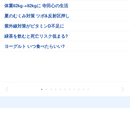
体重62kg→82kgに 寺田心の生活
夏のむくみ対策 ツボ&反射区押し
紫外線対策がビタミンD不足に
緑茶を飲むと死亡リスク低まる?
ヨーグルト いつ食べたらいい?