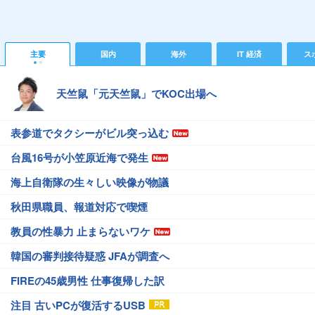
主要
国内
海外
IT 経済
ス
天竺鼠「元天竺鼠」でKOC出場へ
表参道でタクシーがビル突っ込む
台風16号が小笠原近海で発生
海上自衛隊の生々しい映像が物議
秋田県職員、報道対応で喫煙
教員の性暴力 止まらないワケ
韓国の審判接待疑惑 JFAが調査へ
FIREの45歳男性 仕事復帰した訳
注目 古いPCが復活するUSB