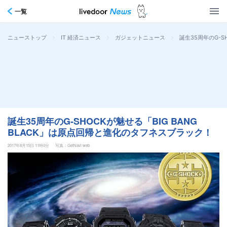
一覧
>
>
>
誕生35周年のG-S
ニューストップ
IT 経済ニュース
ガジェットニュース
誕生35周年のG-SHOCKが魅せる「BIG BANG
BLACK」は原点回帰と進化のタフネスブラック！
2017年8月15日 11時0分
写真：GetNavi web