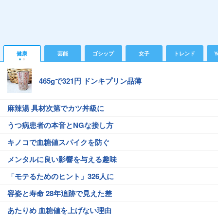
健康
芸能
ゴシップ
女子
トレンド
Y
465gで321円 ドンキプリン品薄
麻辣湯 具材次第でカツ丼級に
うつ病患者の本音とNGな接し方
キノコで血糖値スパイクを防ぐ
メンタルに良い影響を与える趣味
「モテるためのヒント」326人に
容姿と寿命 28年追跡で見えた差
あたりめ 血糖値を上げない理由