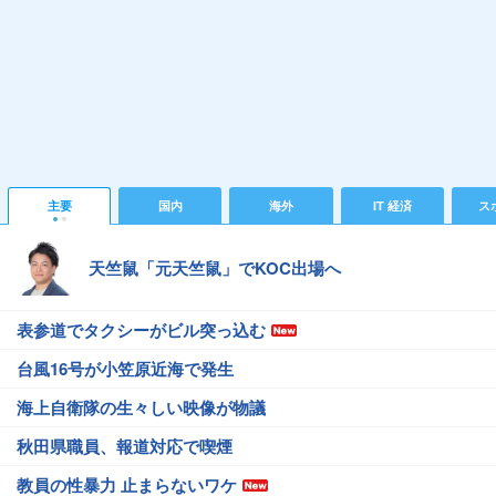
主要
国内
海外
IT 経済
ス
天竺鼠「元天竺鼠」でKOC出場へ
表参道でタクシーがビル突っ込む
台風16号が小笠原近海で発生
海上自衛隊の生々しい映像が物議
秋田県職員、報道対応で喫煙
教員の性暴力 止まらないワケ