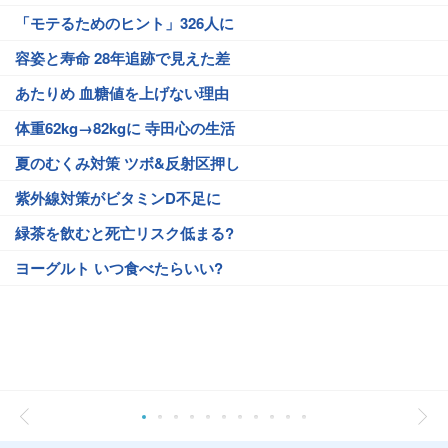
「モテるためのヒント」326人に
容姿と寿命 28年追跡で見えた差
あたりめ 血糖値を上げない理由
体重62kg→82kgに 寺田心の生活
夏のむくみ対策 ツボ&反射区押し
紫外線対策がビタミンD不足に
緑茶を飲むと死亡リスク低まる?
ヨーグルト いつ食べたらいい?