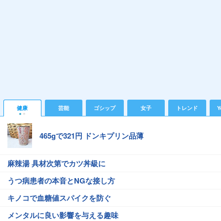
健康
芸能
ゴシップ
女子
トレンド
Y
465gで321円 ドンキプリン品薄
麻辣湯 具材次第でカツ丼級に
うつ病患者の本音とNGな接し方
キノコで血糖値スパイクを防ぐ
メンタルに良い影響を与える趣味