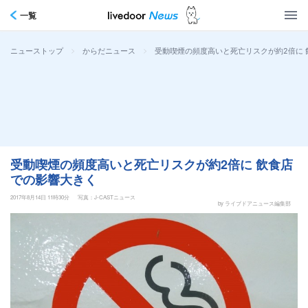
一覧
>
>
受動喫煙の頻度高いと死亡リスクが約2倍に 
ニューストップ
からだニュース
受動喫煙の頻度高いと死亡リスクが約2倍に 飲食店
での影響大きく
2017年8月14日 11時30分
写真：J-CASTニュース
by ライブドアニュース編集部