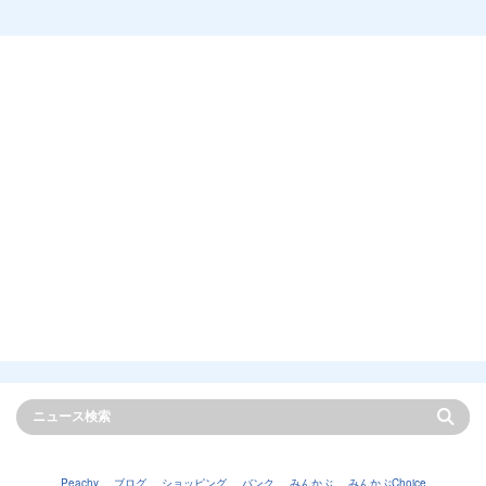
Peachy
ブログ
ショッピング
バンク
みんかぶ
みんかぶChoice