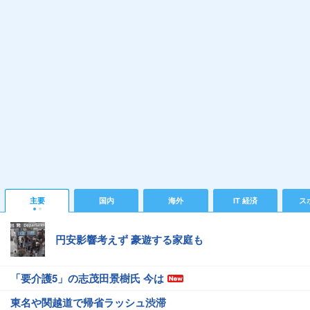
主要
国内
海外
IT 経済
ス
円安影響考えず 豪遊する家庭も
「要介護5」の志茂田景樹氏 今は
東名や関越道で帰省ラッシュ渋滞