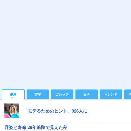
健康
芸能
ゴシップ
女子
トレンド
Y
「モテるためのヒント」326人に
容姿と寿命 28年追跡で見えた差