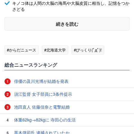
キノコ体は人間の大脳の海馬や大脳皮質に相当し、記憶をつか
さどる
続きを読む
#からだニュース
#北海道大学
#びっくり(ﾟдﾟ)!
総合ニュースランキング
俳優の及川光博が結婚を発表
1
須江監督 女子部員に3条件提示
2
池田直人 佐藤佳奈と電撃結婚
3
体重62kg→82kgに 寺田心の生活
4
黒木啓司氏 逮捕されていたか
5