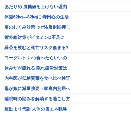
あたりめ 血糖値を上げない理由
体重62kg→82kgに 寺田心の生活
夏のむくみ対策 ツボ&反射区押し
紫外線対策がビタミンD不足に
緑茶を飲むと死亡リスク低まる?
ヨーグルト いつ食べたらいいの
休みだが疲れる 隠れ疲労対策は
内科医が低糖質麺を食べ比べ検証
母が娘に減量強要→家庭内別居へ
睡眠時の悩みを解消する過ごし方
運動より代謝 人体の省エネ戦略