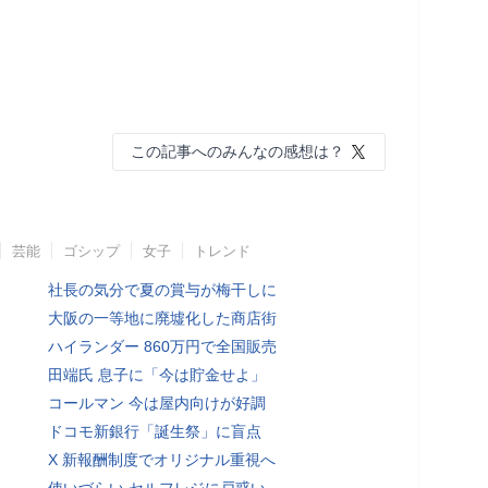
この記事へのみんなの感想は？
芸能
ゴシップ
女子
トレンド
社長の気分で夏の賞与が梅干しに
大阪の一等地に廃墟化した商店街
ハイランダー 860万円で全国販売
田端氏 息子に「今は貯金せよ」
コールマン 今は屋内向けが好調
ドコモ新銀行「誕生祭」に盲点
X 新報酬制度でオリジナル重視へ
使いづらい セルフレジに戸惑い