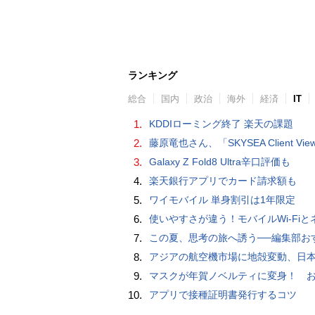
ランキング
総合
国内
政治
海外
経済
IT
1.
KDDIローミング終了 楽天の課題
2.
藤原竜也さん、「SKYSEA Client View」新CMで「AI労務改善」をアピール 働き方をAIが分析したら「すぐに休んで」と
3.
Galaxy Z Fold8 Ultra辛口評価も
4.
楽天銀行アプリでカード請求額も
5.
ワイモバイル 単身割引は1年限定
6.
使いやすさが違う！モバイルWi-FiとネットHDD【PC-DIY 
7.
この夏、思考の旅へ誘う──編集部おすすめの7冊：WIRED BOOK G
8.
アジアの航空機市場に地殻変動、日本のサプライヤーに影
9.
マスクが年賀ノベルティに変身！ お正月特別パッケージの注文受
10.
アプリで接種証明書発行するコツ