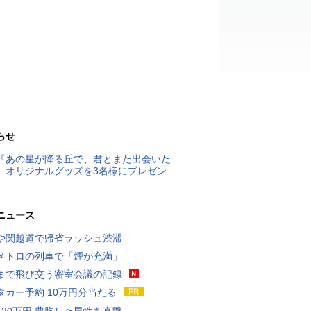
らせ
『あの星が降る丘で、君とまた出会いた
』オリジナルグッズを3名様にプレゼン
ニュース
や関越道で帰省ラッシュ渋滞
メトロの列車で「煙が充満」
まで飛び交う密室会議の記録
タカー予約 10万円分当たる