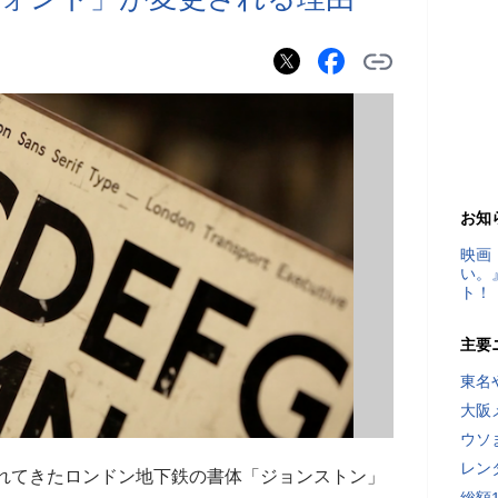
お知
映画
い。
ト！
主要
東名
大阪
ウソ
レン
されてきたロンドン地下鉄の書体「ジョンストン」