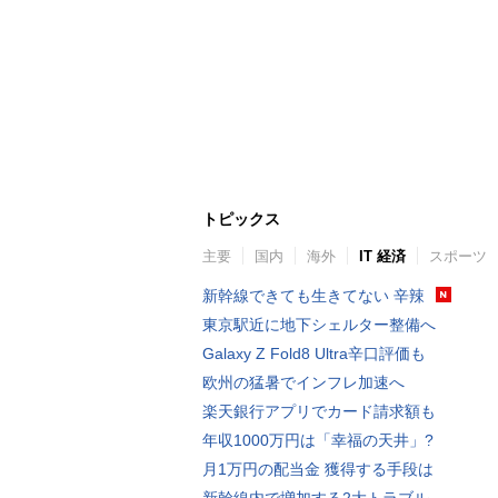
トピックス
主要
国内
海外
IT 経済
スポーツ
新幹線できても生きてない 辛辣
東京駅近に地下シェルター整備へ
Galaxy Z Fold8 Ultra辛口評価も
欧州の猛暑でインフレ加速へ
楽天銀行アプリでカード請求額も
年収1000万円は「幸福の天井」?
月1万円の配当金 獲得する手段は
新幹線内で増加する2大トラブル