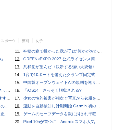
スポーツ
芸能
女子
11.
神秘の森で授かった我が子は“何かがおかしい”『ナイトボーン -夜哭-』本編映像解禁 母の絶叫顔うちわが全国の劇場に［ホラー通信］
言われる？
12.
GREEN×EXPO 2027 公式ライセンス商品！初の「トゥンクトゥンク」公式LINEスタンプ、販売開始
13.
共和党が望んだ〈決断する強い大統領〉が統治するアメリカの到来──「アメリカン・ドッペルゲンガー」by 池田純一#14
14.
1台で10ポートを備えたクランプ固定式電源タップ「Anker Nano Power Strip (10-in-1, 70W, クランプ式)」レビュー
15.
中国製オープンウェイトAIの規制を巡り、シリコンバレーで意見が二分
秋の陣】
16.
「iOS14」さっそく脱獄される?
UIDE
17.
少女の性的被害が相次ぐ写真から衣服を剥ぎ取るAIポルノアプリ「ClothOff」の背後にいる人物とは？
響も
18.
運動を自動検知し計測開始 Garmin 初のスマートバンドを発売 10日間のロングバッテリーで手間いらず
付開始
19.
ゲームのセーブデータを親に消され半狂乱になった少年
20.
Pixel 10aが首位に Androidスマホ人気ランキングTOP10 2026/8/8