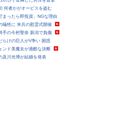
120万円 豊胸した男性を直撃
初 何者かがオービスを盗む
貯まったら即投資」NGな理由
の犠牲に 米兵の慰霊式開催
騎手の今村聖奈 新潟で負傷
だらけの巨人がV争い 困惑
ェンド美魔女が過酷な決断
の及川光博が結婚を発表