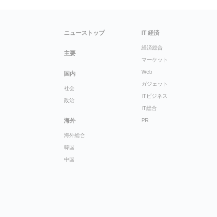
ニューストップ
IT 経済
経済総合
主要
マーケット
Web
国内
ガジェット
社会
ITビジネス
政治
IT総合
海外
PR
海外総合
韓国
中国