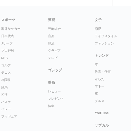
スポーツ
芸能
女子
海外サッカー
芸能総合
恋愛
日本代表
音楽
ライフスタイル
Jリーグ
韓流
ファッション
プロ野球
グラビア
トレンド
MLB
テレビ
本
ゴルフ
ゴシップ
教育・仕事
テニス
からだ
格闘技
映画
マネー
競馬
レビュー
車
相撲
プレゼント
グルメ
バスケ
特集
バレー
YouTube
フィギュア
サブカル