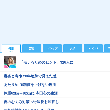
健康
芸能
ゴシップ
女子
トレンド
Y
「モテるためのヒント」326人に
容姿と寿命 28年追跡で見えた差
あたりめ 血糖値を上げない理由
体重62kg→82kgに 寺田心の生活
夏のむくみ対策 ツボ&反射区押し