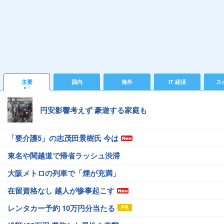
主要
国内
海外
IT 経済
ス
円安影響考えず 豪遊する家庭も
「要介護5」の志茂田景樹氏 今は
東名や関越道で帰省ラッシュ渋滞
大阪メトロの列車で「煙が充満」
在留資格なし 越人が惨事起こす
レンタカー予約 10万円分当たる