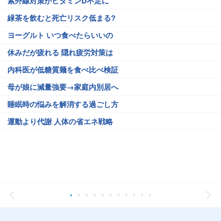
紫外線対策がビタミンD不足に
緑茶を飲むと死亡リスク低まる?
ヨーグルト いつ食べたらいいの
休みだが疲れる 隠れ疲労対策は
内科医が低糖質麺を食べ比べ検証
母が娘に減量強要→家庭内別居へ
睡眠時の悩みを解消する過ごし方
運動より代謝 人体の省エネ戦略