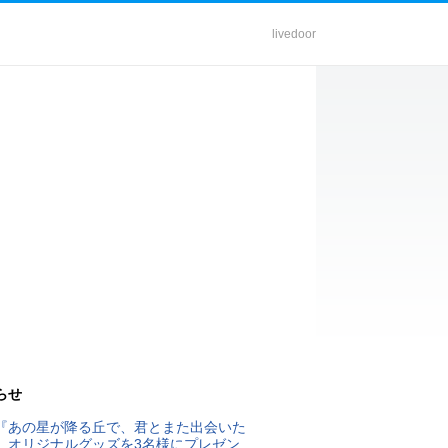
livedoor
らせ
『あの星が降る丘で、君とまた出会いた
』オリジナルグッズを3名様にプレゼン