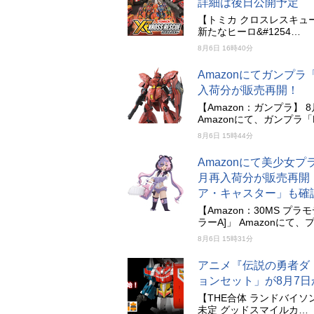
詳細は後日公開予定
【トミカ クロスレスキュー
新たなヒーロ&#1254…
8月6日 16時40分
Amazonにてガンプラ「M
入荷分が販売再開！
【Amazon：ガンプラ】 8月
Amazonにて、ガンプラ「M
8月6日 15時44分
Amazonにて美少女プラ
月再入荷分が販売再開！
ア・キャスター」も確
【Amazon：30MS プラモ
ラーA]」 Amazonにて
8月6日 15時31分
アニメ『伝説の勇者ダ
ョンセット」が8月7
【THE合体 ランドバイソ
未定 グッドスマイルカ…