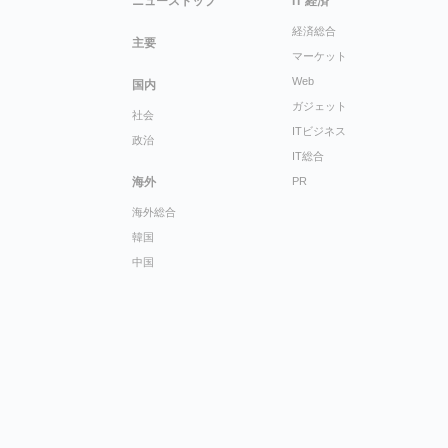
ニューストップ
IT 経済
経済総合
主要
マーケット
Web
国内
ガジェット
社会
ITビジネス
政治
IT総合
海外
PR
海外総合
韓国
中国