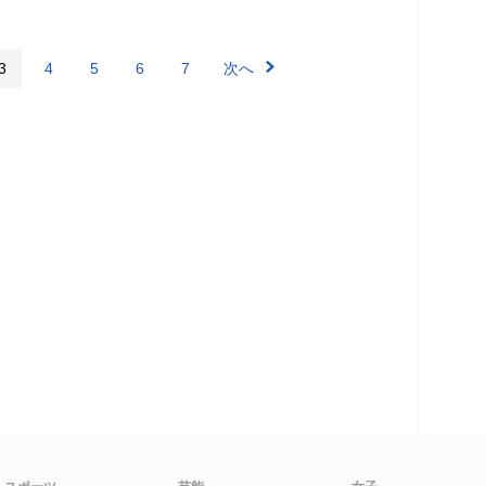
3
4
5
6
7
次へ