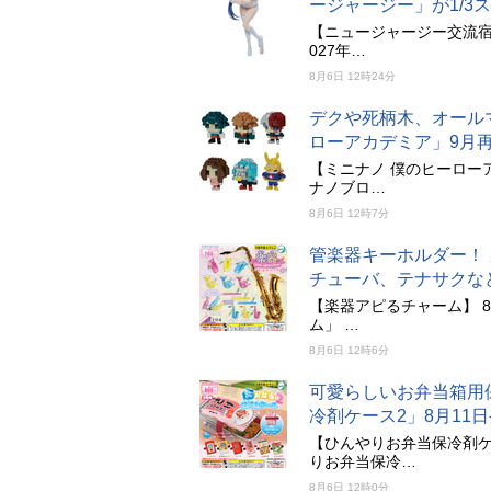
ージャージー」が1/
【ニュージャージー交流宿舎V
027年…
8月6日 12時24分
デクや死柄木、オール
ローアカデミア」9月
【ミニナノ 僕のヒーローア
ナノブロ…
8月6日 12時7分
管楽器キーホルダー！
チューバ、テナサクな
【楽器アピるチャーム】 8
ム」 …
8月6日 12時6分
可愛らしいお弁当箱用
冷剤ケース2」8月11
【ひんやりお弁当保冷剤ケー
りお弁当保冷…
8月6日 12時0分