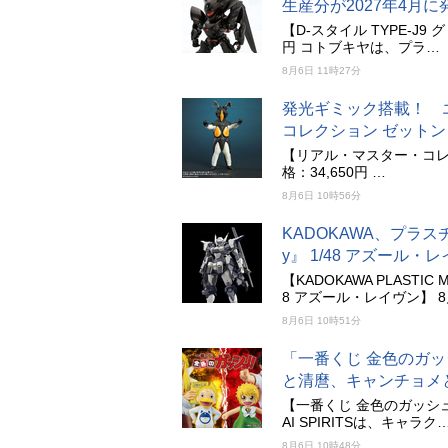
生産分が2027年4月に
【D-スタイル TYPE-J9
円 コトブキヤは、プラ…
8月6日 11時27分
発光ギミック搭載！ 
コレクション ゼットン 
【リアル・マスター・コレク
格：34,650円 …
8月6日 10時56分
KADOKAWA、プラス
y』 1/48 アズール
【KADOKAWA PLASTIC
8 アズール・レイヴン】 8
8月6日 10時51分
「一番くじ 金色のガッ
と清麿、キャンチョメ
【一番くじ 金色のガッシュ!
AI SPIRITSは、キャラク
8月6日 10時48分