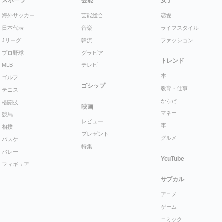
スポーツ
芸能
女子
海外サッカー
芸能総合
恋愛
日本代表
音楽
ライフスタイル
Jリーグ
韓流
ファッション
プロ野球
グラビア
トレンド
MLB
テレビ
本
ゴルフ
ゴシップ
教育・仕事
テニス
からだ
格闘技
映画
マネー
競馬
レビュー
車
相撲
プレゼント
グルメ
バスケ
特集
バレー
YouTube
フィギュア
サブカル
アニメ
ゲーム
コミック