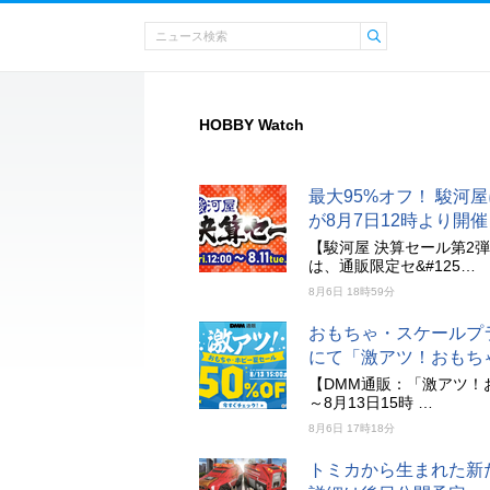
HOBBY Watch
最大95%オフ！ 駿河
が8月7日12時より開催
【駿河屋 決算セール第2弾】
は、通販限定セ&#125…
8月6日 18時59分
おもちゃ・スケールプラ
にて「激アツ！おもち
【DMM通販：「激アツ！
～8月13日15時 …
8月6日 17時18分
トミカから生まれた新