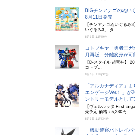
BIGチンアナゴのぬい
8月11日発売
【チンアナゴぬいぐるみ3】
いぐるみ3」 タ…
8月6日 12時0分
コトブキヤ「勇者王ガオ
月再販。分離変形が可
【D-スタイル 超竜神】 20
コトブ…
8月6日 11時37分
「アルカナディア」より「ヴ
エンゲージVer.〉」
ントリーモデルとして
【ヴェルルッタ First Eng
売予定 価格：5,280円 …
8月6日 11時34分
「機動警察パトレイバー」