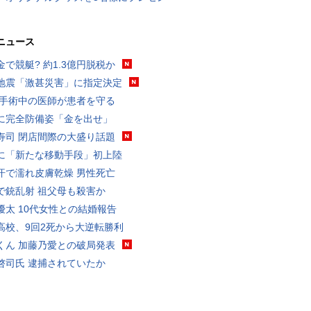
ニュース
金で競艇? 約1.3億円脱税か
地震「激甚災害」に指定決定
 手術中の医師が患者を守る
に完全防備姿「金を出せ」
寿司 閉店間際の大盛り話題
に「新たな移動手段」初上陸
汗で濡れ皮膚乾燥 男性死亡
で銃乱射 祖父母も殺害か
優太 10代女性との結婚報告
高校、9回2死から大逆転勝利
くん 加藤乃愛との破局発表
啓司氏 逮捕されていたか