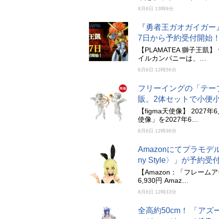
8月6日 13時9分
『勇者王ガオガイガー』
7日から予約受付開始
【PLAMATEA 獅子王凱
イルカンパニーは、…
8月6日 12時56分
フリーイングの「テーブ
販。2体セットで小便
【figma天使像】 2027
使像」を2027年6…
8月6日 12時36分
Amazonにてプラモ
ny Style〉」が予約
【Amazon：「フレームアー
6,930円 Amaz…
8月6日 12時33分
全高約50cm！ 「ア