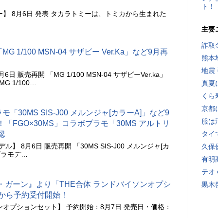
ト！
】 8月6日 発表 タカラトミーは、トミカから生まれた
主要
詐取
G 1/100 MSN-04 サザビー Ver.Ka」など9月再
熊本
地震
6日 販売再開 「MG 1/100 MSN-04 サザビーVer.ka」
G 1/100…
真夏
くら
京都
モ「30MS SIS-J00 メルンジャ[カラーA]」など9
服は
「FGO×30MS」コラボプラモ「30MS アルトリ
認
タイ
デル】 8月6日 販売再開 「30MS SIS-J00 メルンジャ[カ
久保
、プラモデ…
有明
テオ
・ガーン』より「THE合体 ランドバイソンオプシ
黒木
日から予約受付開始！
ンオプションセット】 予約開始：8月7日 発売日・価格：