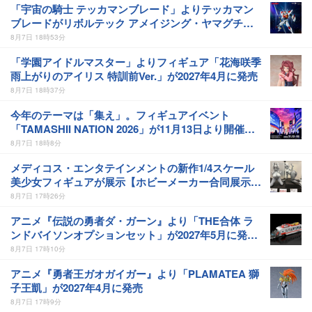
「宇宙の騎士 テッカマンブレード」よりテッカマン
ブレードがリボルテック アメイジング・ヤマグチで
商品化決定
8月7日 18時53分
「学園アイドルマスター」よりフィギュア「花海咲季
雨上がりのアイリス 特訓前Ver.」が2027年4月に発売
8月7日 18時37分
今年のテーマは「集え」。フィギュアイベント
「TAMASHII NATION 2026」が11月13日より開催決
定開催記念商品情報も公開
8月7日 18時8分
メディコス・エンタテインメントの新作1/4スケール
美少女フィギュアが展示【ホビーメーカー合同展示
会】「北斗の拳」、「進撃の巨人」の超像可動新作も
8月7日 17時26分
展示
アニメ『伝説の勇者ダ・ガーン』より「THE合体 ラ
ンドバイソンオプションセット」が2027年5月に発売
「THE合体ランドバイソン」と連動するオプションパ
8月7日 17時10分
ーツセット
アニメ『勇者王ガオガイガー』より「PLAMATEA 獅
子王凱」が2027年4月に発売
8月7日 17時9分