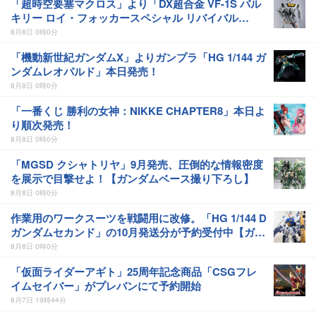
「超時空要塞マクロス」より「DX超合金 VF-1S バル
キリー ロイ・フォッカースペシャル リバイバル
Ver.」本日発売！
8月8日 0時0分
「機動新世紀ガンダムX」よりガンプラ「HG 1/144 ガ
ンダムレオパルド」本日発売！
8月8日 0時0分
「一番くじ 勝利の女神：NIKKE CHAPTER8」本日よ
り順次発売！
8月8日 0時0分
「MGSD クシャトリヤ」9月発売、圧倒的な情報密度
を展示で目撃せよ！【ガンダムベース撮り下ろし】
8月8日 0時0分
作業用のワークスーツを戦闘用に改修。「HG 1/144 D
ガンダムセカンド」の10月発送分が予約受付中【ガン
ダムベース撮り下ろし】
8月8日 0時0分
「仮面ライダーアギト」25周年記念商品「CSGフレ
イムセイバー」がプレバンにて予約開始
8月7日 19時44分