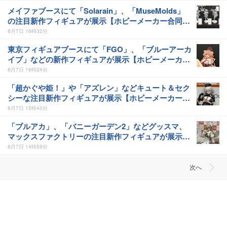
メイファブースにて「Solarain」、「MuseMolds」
の注目新作フィギュアが展示【ホビーメーカー合同展
示会】
8月7日 16時32分
東京フィギュアブースにて「FGO」、「ブルーアーカ
イブ」などの新作フィギュアが展示【ホビーメーカー
合同展示会】
8月7日 16時24分
「超かぐや姫！」や「アズレン」などキュート＆セク
シーな注目新作フィギュアが展示【ホビーメーカー合
同展示会】フリーイング、ファット・カンパニー、
8月7日 15時40分
Wonderful Works新作フィギュア
「ブルアカ」、「バニーガーデン2」などグッスマ、
マックスファクトリーの注目新作フィギュアが展示
【ホビーメーカー合同展示会】
8月7日 14時59分
次へ