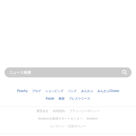
Peachy
ブログ
ショッピング
バンク
みんかぶ
みんかぶChoice
Kstyle
株探
プレスリリース
運営会社
利用規約
プライバシーポリシー
livedoorお客様サポートセンター
livedoor
コンテンツ・広告ポリシー