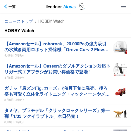
一覧
ニューストップ
>
HOBBY Watch
HOBBY Watch
【Amazonセール】roborock、20,000Paの強力吸引
の水拭き両用ロボット掃除機「Qrevo Curv 2 Flow」
がお買い得！
8月8日 0時5分
【Amazonセール】Oasserのダブルアクション対応ト
リガー式エアブラシがお買い得価格で登場！
8月8日 0時5分
ガチャ「肩ズンFig. カーズ」が8月下旬に発売。後ろ
姿も可愛く立体化ライトニング・マックィーンやメー
ターなど4種がラインナップ
8月8日 0時0分
タミヤ、プラモデル「クリックロックシリーズ」第一
弾「1/35 フクイラプトル」本日発売！
8月8日 0時0分