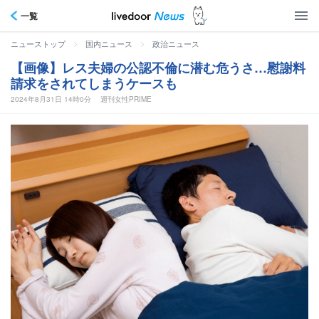
一覧
>
>
ニューストップ
国内ニュース
政治ニュース
【画像】レス夫婦の公認不倫に潜む危うさ…慰謝料
請求をされてしまうケースも
2024年8月31日 14時0分
週刊女性PRIME