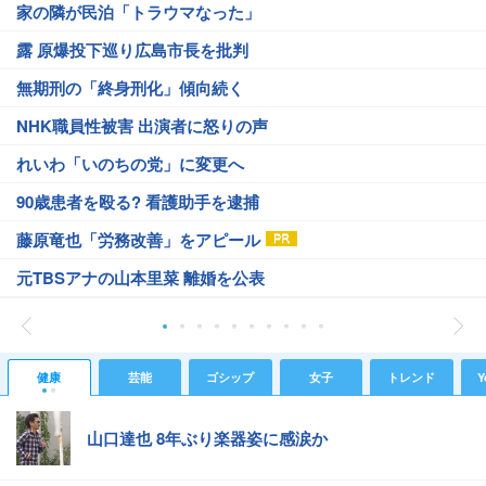
家の隣が民泊「トラウマなった」
露 原爆投下巡り広島市長を批判
無期刑の「終身刑化」傾向続く
NHK職員性被害 出演者に怒りの声
れいわ「いのちの党」に変更へ
90歳患者を殴る? 看護助手を逮捕
藤原竜也「労務改善」をアピール
元TBSアナの山本里菜 離婚を公表
健康
芸能
ゴシップ
女子
トレンド
Y
山口達也 8年ぶり楽器姿に感涙か