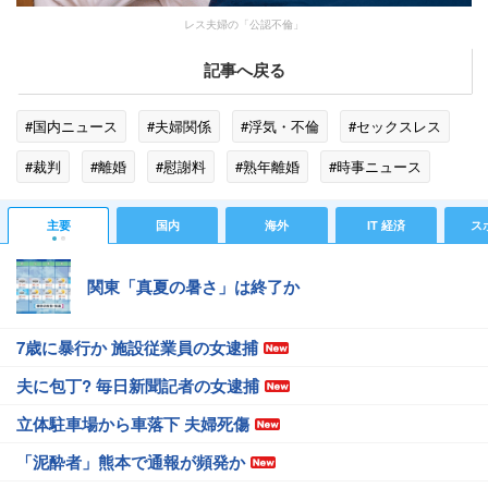
レス夫婦の「公認不倫」
記事へ戻る
#国内ニュース
#夫婦関係
#浮気・不倫
#セックスレス
#裁判
#離婚
#慰謝料
#熟年離婚
#時事ニュース
主要
国内
海外
IT 経済
ス
関東「真夏の暑さ」は終了か
7歳に暴行か 施設従業員の女逮捕
夫に包丁? 毎日新聞記者の女逮捕
立体駐車場から車落下 夫婦死傷
「泥酔者」熊本で通報が頻発か