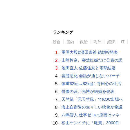
ランキング
総合
国内
政治
海外
経済
IT
1.
重岡大毅&濱田崇裕 結婚W発表
2.
山崎怜奈、突然妊娠だけ公表の訳
3.
池田直人 佐藤佳奈と電撃結婚
4.
容態悪化 会話が通じないパー子
5.
体重62kg→82kgに 寺田心の生活
6.
俳優の及川光博が結婚を発表
7.
天竺鼠「元天竺鼠」でKOC出場へ
8.
海上自衛隊の生々しい映像が物議
9.
八嶋智人 仕事ゼロの原因はマネ
10.
松山ケンイチに「叱責」3000件