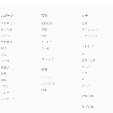
スポーツ
芸能
女子
海外サッカー
芸能総合
恋愛
日本代表
音楽
ライフスタイル
Jリーグ
韓流
ファッション
プロ野球
グラビア
トレンド
MLB
テレビ
本
ゴルフ
ゴシップ
教育・仕事
テニス
からだ
格闘技
映画
マネー
競馬
レビュー
車
相撲
プレゼント
グルメ
バスケ
特集
バレー
YouTube
フィギュア
サブカル