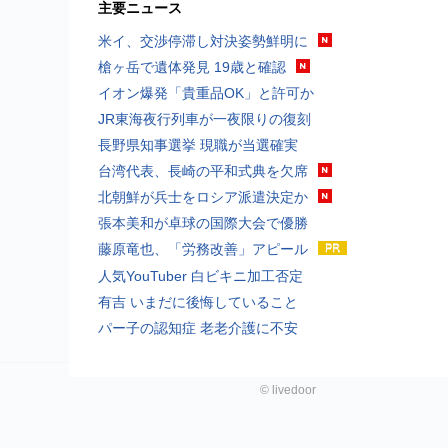
主要ニュース
米イ、交渉停滞し対決姿勢鮮明に
槍ヶ岳で遺体発見 19歳と確認
イオン爆発「貴重品OK」と許可か
JR東海夜行列車が一夜限りの復刻
長野県知事選挙 現職が当選確実
台湾代表、長崎の平和式典を欠席
北朝鮮が兵士をロシア派遣決定か
張本美和が卓球の国際大会で優勝
藤原竜也、「労務改善」アピール
人気YouTuber 白ビキニ加工否定
有吉 いまだに後悔していること
パー子の認知症 老老介護に不安
©
livedoor