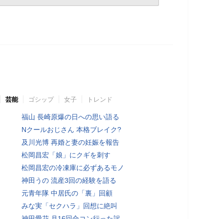
芸能
ゴシップ
女子
トレンド
福山 長崎原爆の日への思い語る
Nクールおじさん 本格ブレイク?
及川光博 再婚と妻の妊娠を報告
松岡昌宏「娘」にクギを刺す
松岡昌宏の冷凍庫に必ずあるモノ
神田うの 流産3回の経験を語る
元青年隊 中居氏の「裏」回顧
みな実「セクハラ」回想に絶叫
神田愛花 月16回合コン行った訳