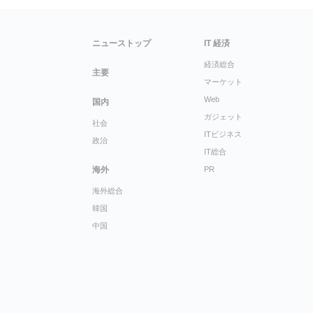
ニューストップ
IT 経済
経済総合
主要
マーケット
Web
国内
ガジェット
社会
ITビジネス
政治
IT総合
海外
PR
海外総合
韓国
中国