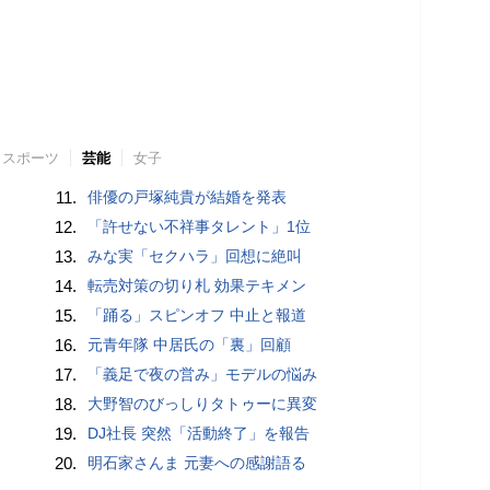
スポーツ
芸能
女子
11.
俳優の戸塚純貴が結婚を発表
12.
「許せない不祥事タレント」1位
13.
みな実「セクハラ」回想に絶叫
14.
転売対策の切り札 効果テキメン
15.
「踊る」スピンオフ 中止と報道
16.
元青年隊 中居氏の「裏」回顧
17.
「義足で夜の営み」モデルの悩み
18.
大野智のびっしりタトゥーに異変
19.
DJ社長 突然「活動終了」を報告
20.
明石家さんま 元妻への感謝語る