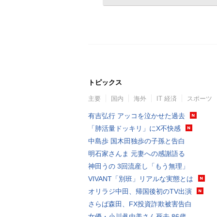
トピックス
主要
国内
海外
IT 経済
スポーツ
有吉弘行 アッコを泣かせた過去
「肺活量ドッキリ」にX不快感
中島歩 国木田独歩の子孫と告白
明石家さんま 元妻への感謝語る
神田うの 3回流産し「もう無理」
VIVANT「別班」リアルな実態とは
オリラジ中田、帰国後初のTV出演
さらば森田、FX投資詐欺被害告白
女優・小川眞由美さん死去 86歳