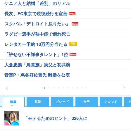
ケニア人と結婚「差別」のリアル
長友、FC東京で現役続行を宣言
スクバル「デトロイト戻りたい」
ラグビー選手が熱中症で倒れ死亡
レンタカー予約 10万円分当たる
「許せない不祥事タレント」1位
大倉忠義「鳥貴族」実父と初共演
音楽P・蔦谷好位置氏 離婚を公表
健康
芸能
ゴシップ
女子
トレンド
Y
「モテるためのヒント」326人に