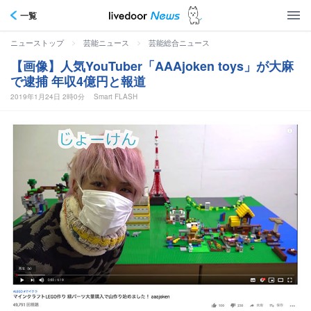
一覧
>
>
ニューストップ
芸能ニュース
芸能総合ニュース
【画像】人気YouTuber「AAAjoken toys」が大麻
で逮捕 年収4億円と報道
2019年1月24日 2時0分
Smart FLASH