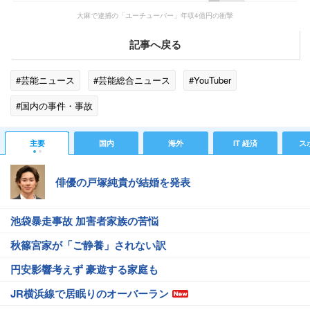
大麻で逮捕の「ユーチューバー」年収4億円の衝撃
記事へ戻る
#芸能ニュース
#芸能総合ニュース
#YouTuber
#国内の事件・事故
主要
国内
海外
IT 経済
ス
俳優の戸塚純貴が結婚を発表
池袋暴走事故 加害者家族の苦悩
秋篠宮家が「ご静養」されない訳
円安影響考えず 豪遊する家庭も
JR横浜線で居眠りのオーバーラン