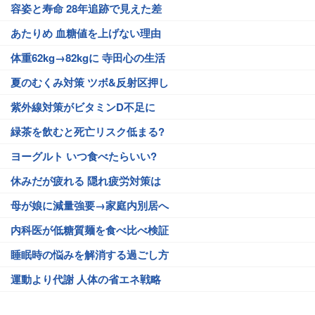
容姿と寿命 28年追跡で見えた差
あたりめ 血糖値を上げない理由
体重62kg→82kgに 寺田心の生活
夏のむくみ対策 ツボ&反射区押し
紫外線対策がビタミンD不足に
緑茶を飲むと死亡リスク低まる?
ヨーグルト いつ食べたらいい?
休みだが疲れる 隠れ疲労対策は
母が娘に減量強要→家庭内別居へ
内科医が低糖質麺を食べ比べ検証
睡眠時の悩みを解消する過ごし方
運動より代謝 人体の省エネ戦略