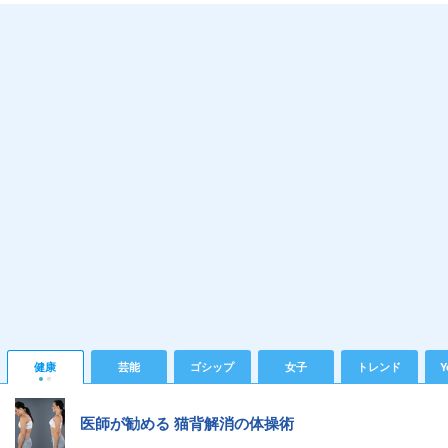
健康
芸能
ゴシップ
女子
トレンド
Y
医師が勧める 猫背解消の体操術