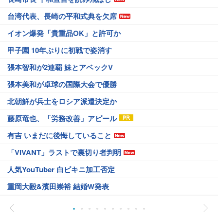
台湾代表、長崎の平和式典を欠席
イオン爆発「貴重品OK」と許可か
甲子園 10年ぶりに初戦で姿消す
張本智和が2連覇 妹とアベックV
張本美和が卓球の国際大会で優勝
北朝鮮が兵士をロシア派遣決定か
藤原竜也、「労務改善」アピール
有吉 いまだに後悔していること
「VIVANT」ラストで裏切り者判明
人気YouTuber 白ビキニ加工否定
重岡大毅&濱田崇裕 結婚W発表