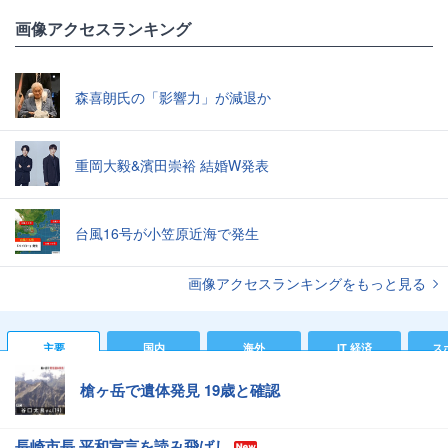
画像アクセスランキング
森喜朗氏の「影響力」が減退か
重岡大毅&濱田崇裕 結婚W発表
台風16号が小笠原近海で発生
画像アクセスランキングをもっと見る
主要
国内
海外
IT 経済
ス
槍ヶ岳で遺体発見 19歳と確認
長崎市長 平和宣言を読み飛ばし