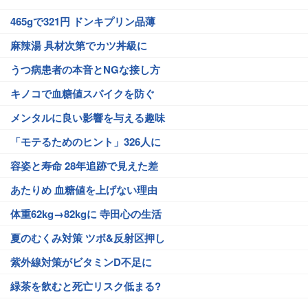
465gで321円 ドンキプリン品薄
麻辣湯 具材次第でカツ丼級に
うつ病患者の本音とNGな接し方
キノコで血糖値スパイクを防ぐ
メンタルに良い影響を与える趣味
「モテるためのヒント」326人に
容姿と寿命 28年追跡で見えた差
あたりめ 血糖値を上げない理由
体重62kg→82kgに 寺田心の生活
夏のむくみ対策 ツボ&反射区押し
紫外線対策がビタミンD不足に
緑茶を飲むと死亡リスク低まる?