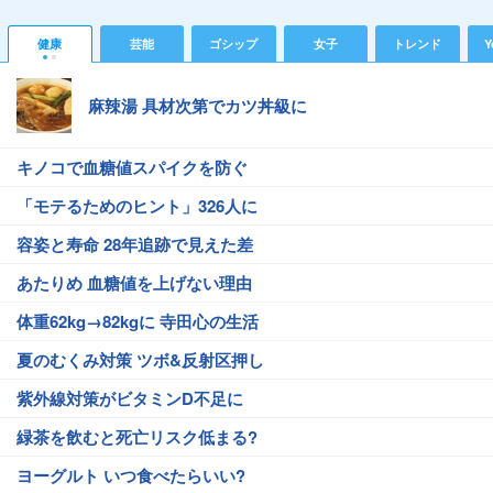
健康
芸能
ゴシップ
女子
トレンド
Y
麻辣湯 具材次第でカツ丼級に
キノコで血糖値スパイクを防ぐ
「モテるためのヒント」326人に
容姿と寿命 28年追跡で見えた差
あたりめ 血糖値を上げない理由
体重62kg→82kgに 寺田心の生活
夏のむくみ対策 ツボ&反射区押し
紫外線対策がビタミンD不足に
緑茶を飲むと死亡リスク低まる?
ヨーグルト いつ食べたらいい?