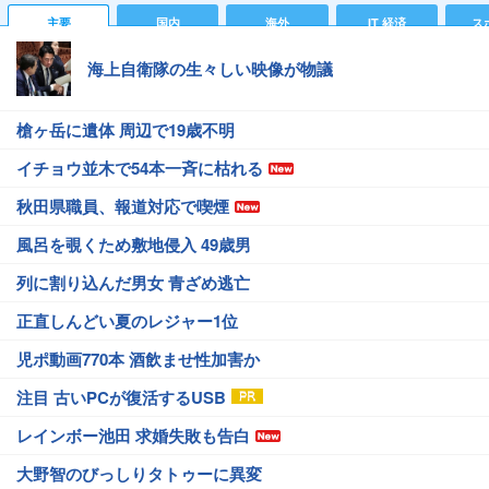
主要
国内
海外
IT 経済
ス
海上自衛隊の生々しい映像が物議
槍ヶ岳に遺体 周辺で19歳不明
イチョウ並木で54本一斉に枯れる
秋田県職員、報道対応で喫煙
風呂を覗くため敷地侵入 49歳男
列に割り込んだ男女 青ざめ逃亡
正直しんどい夏のレジャー1位
児ポ動画770本 酒飲ませ性加害か
注目 古いPCが復活するUSB
レインボー池田 求婚失敗も告白
大野智のびっしりタトゥーに異変