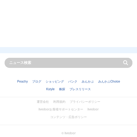
Peachy
ブログ
ショッピング
バンク
みんかぶ
みんかぶChoice
Kstyle
株探
プレスリリース
運営会社
利用規約
プライバシーポリシー
livedoorお客様サポートセンター
livedoor
コンテンツ・広告ポリシー
© livedoor