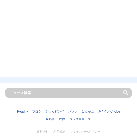
Peachy
ブログ
ショッピング
バンク
みんかぶ
みんかぶChoice
Kstyle
株探
プレスリリース
運営会社
利用規約
プライバシーポリシー