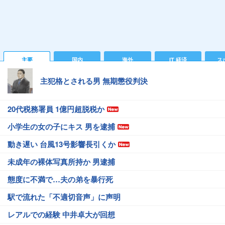
主要
国内
海外
IT 経済
ス
主犯格とされる男 無期懲役判決
20代税務署員 1億円超脱税か
小学生の女の子にキス 男を逮捕
動き遅い 台風13号影響長引くか
未成年の裸体写真所持か 男逮捕
態度に不満で…夫の弟を暴行死
駅で流れた「不適切音声」に声明
レアルでの経験 中井卓大が回想