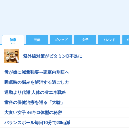
健康
芸能
ゴシップ
女子
トレンド
Y
紫外線対策がビタミンD不足に
母が娘に減量強要→家庭内別居へ
睡眠時の悩みを解消する過ごし方
運動より代謝 人体の省エネ戦略
歯科の保健治療を巡る「大嘘」
大食い女子 46キロ体型の秘密
バランスボール毎日10分で20kg減