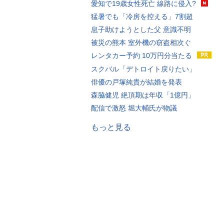
愛知で19歳女性死亡 線路に侵入?
猛暑でも「冷房を控える」7割超
息子助けようとした父 意識不明
被災の熊本 室外機の窃盗相次ぐ
レンタカー予約 10万円分当たる
スクバル「デトロイト戻りたい」
俳優の戸塚純貴が結婚を発表
森脇健児 絶頂期は年収「1億円」
配信で激怒 堀大輔氏が物議
もっと見る