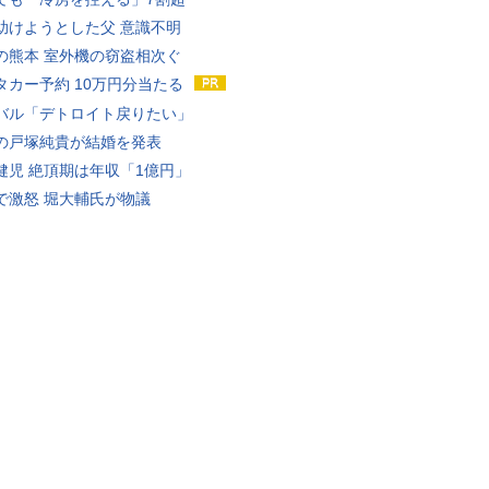
助けようとした父 意識不明
の熊本 室外機の窃盗相次ぐ
タカー予約 10万円分当たる
バル「デトロイト戻りたい」
の戸塚純貴が結婚を発表
健児 絶頂期は年収「1億円」
で激怒 堀大輔氏が物議