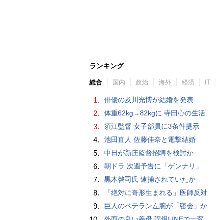
ランキング
総合
国内
政治
海外
経済
IT
1.
俳優の及川光博が結婚を発表
2.
体重62kg→82kgに 寺田心の生活
3.
須江監督 女子部員に3条件提示
4.
池田直人 佐藤佳奈と電撃結婚
5.
中日が新庄監督招聘を検討か
6.
朝ドラ 次週予告に「ゲンナリ」
7.
黒木啓司氏 逮捕されていたか
8.
「絶対に奇形生まれる」医師反対
9.
巨人のベテラン左腕が「密会」か
10.
外面の良い義母 誤爆LINEで一変