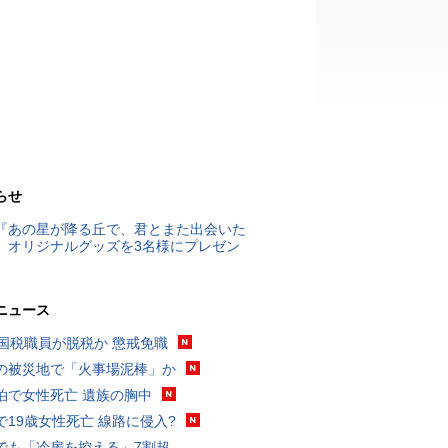
らせ
『あの星が降る丘で、君とまた出会いた
』オリジナルグッズを3名様にプレゼン
ニュース
歳国税職員が脱税か 懲戒免職
の被災地で「火事場泥棒」か
泊で女性死亡 遺族の胸中
で19歳女性死亡 線路に侵入?
でも「冷房を控える」7割超