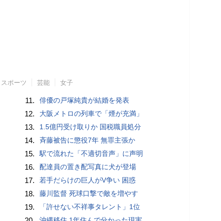
スポーツ
芸能
女子
11.
俳優の戸塚純貴が結婚を発表
12.
大阪メトロの列車で「煙が充満」
13.
1.5億円受け取りか 国税職員処分
14.
斉藤被告に懲役7年 無罪主張か
15.
駅で流れた「不適切音声」に声明
16.
配達員の置き配写真に犬が登場
17.
若手だらけの巨人がV争い 困惑
18.
藤川監督 死球口撃で敵を増やす
19.
「許せない不祥事タレント」1位
20.
沖縄移住 1年住んで分かった現実