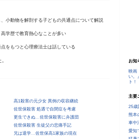
し、小動物を解剖する子どもの共通点について解説
、高学歴で教育熱心なことが多い
通点をもつと心理療法士は話している
た。
お知
映画
い。
ト！
主要
高1殺害の元少女 異例の収容継続
25
佐世保殺害 処遇で自閉症を考慮
熊本
更生できぬ…佐世保殺害に弁護団
車中
佐世保殺害 生徒父の悲痛手記
愛知
兄は退学…佐世保高1家族の現在
猛暑