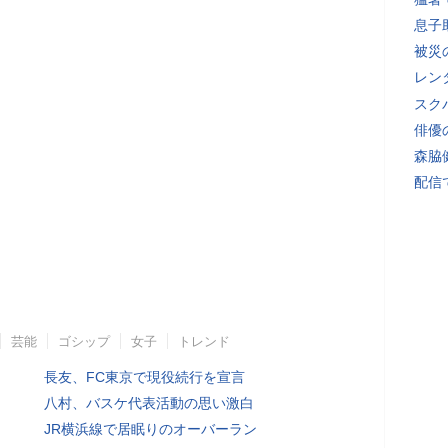
息子
被災
レン
スク
俳優
森脇
配信
芸能
ゴシップ
女子
トレンド
長友、FC東京で現役続行を宣言
八村、バスケ代表活動の思い激白
JR横浜線で居眠りのオーバーラン