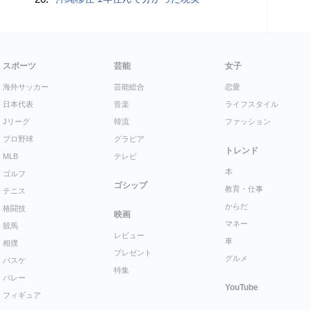
スポーツ
芸能
女子
海外サッカー
芸能総合
恋愛
日本代表
音楽
ライフスタイル
Jリーグ
韓流
ファッション
プロ野球
グラビア
トレンド
MLB
テレビ
本
ゴルフ
ゴシップ
教育・仕事
テニス
からだ
格闘技
映画
マネー
競馬
レビュー
車
相撲
プレゼント
グルメ
バスケ
特集
バレー
YouTube
フィギュア