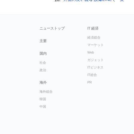
ニューストップ
IT 経済
経済総合
主要
マーケット
Web
国内
ガジェット
社会
ITビジネス
政治
IT総合
海外
PR
海外総合
韓国
中国