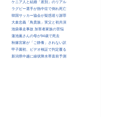
ケニア人と結婚「差別」のリアル
ラグビー選手が熱中症で倒れ死亡
韓国サッカー協会が疑惑巡り謝罪
大倉忠義「鳥貴族」実父と初共演
池袋暴走事故 加害者家族の苦悩
蓮池薫さんの母が94歳で死去
秋篠宮家が「ご静養」されない訳
甲子園初、ビデオ検証で判定覆る
新潟県中越に線状降水帯直前予測