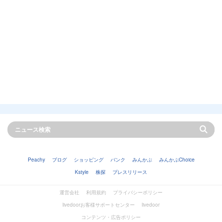
Peachy
ブログ
ショッピング
バンク
みんかぶ
みんかぶChoice
Kstyle
株探
プレスリリース
運営会社
利用規約
プライバシーポリシー
livedoorお客様サポートセンター
livedoor
コンテンツ・広告ポリシー