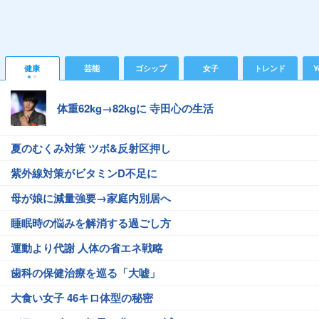
健康
芸能
ゴシップ
女子
トレンド
Y
体重62kg→82kgに 寺田心の生活
夏のむくみ対策 ツボ&反射区押し
紫外線対策がビタミンD不足に
母が娘に減量強要→家庭内別居へ
睡眠時の悩みを解消する過ごし方
運動より代謝 人体の省エネ戦略
歯科の保健治療を巡る「大嘘」
大食い女子 46キロ体型の秘密