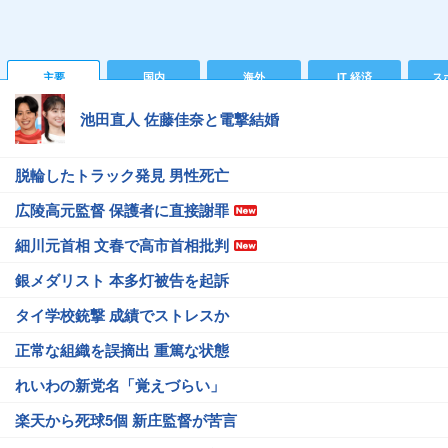
主要
国内
海外
IT 経済
ス
池田直人 佐藤佳奈と電撃結婚
脱輪したトラック発見 男性死亡
広陵高元監督 保護者に直接謝罪
細川元首相 文春で高市首相批判
銀メダリスト 本多灯被告を起訴
タイ学校銃撃 成績でストレスか
正常な組織を誤摘出 重篤な状態
れいわの新党名「覚えづらい」
楽天から死球5個 新庄監督が苦言