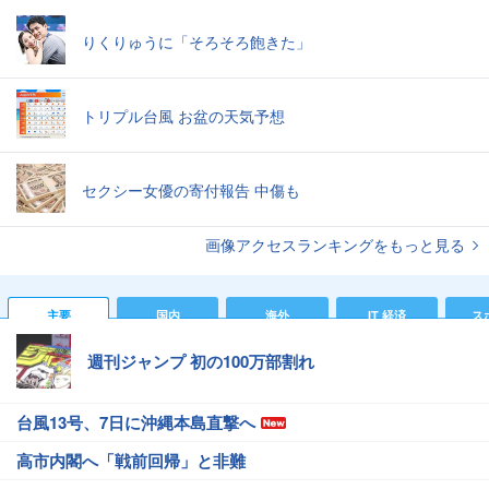
りくりゅうに「そろそろ飽きた」
トリプル台風 お盆の天気予想
セクシー女優の寄付報告 中傷も
画像アクセスランキングをもっと見る
主要
国内
海外
IT 経済
ス
週刊ジャンプ 初の100万部割れ
台風13号、7日に沖縄本島直撃へ
高市内閣へ「戦前回帰」と非難