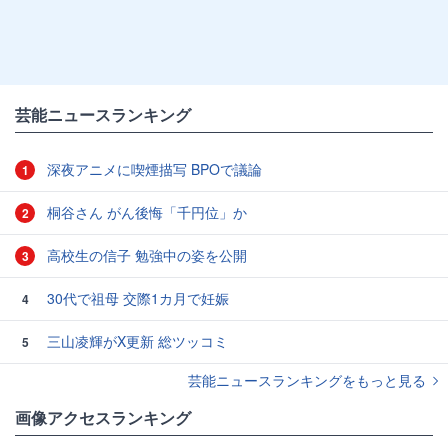
芸能ニュースランキング
深夜アニメに喫煙描写 BPOで議論
1
桐谷さん がん後悔「千円位」か
2
高校生の信子 勉強中の姿を公開
3
30代で祖母 交際1カ月で妊娠
4
三山凌輝がX更新 総ツッコミ
5
芸能ニュースランキングをもっと見る
画像アクセスランキング