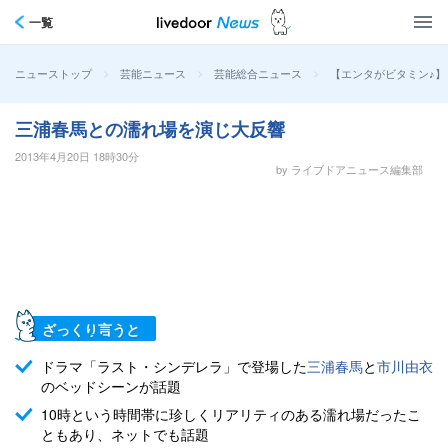
一覧
>
>
>
【エンタがビタミン♪
ニューストップ
芸能ニュース
芸能総合ニュース
三浦春馬との濡れ場を演じ大反響
2013年4月20日 18時30分
by ライブドアニュース編集部
ざっくり言うと
ドラマ「ラスト・シンデレラ」で登場した
三浦春馬
と
市川由衣
のベッドシーンが話題
10時という時間帯に珍しくリアリティのある濡れ場だったこ
ともあり、ネットでも話題