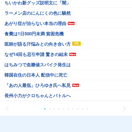
ちいかわ新グッズ説明文に「闇」
ラーメン店のにんにくの色に騒然
あがり症が治らない本当の理由
食費は1日500円未満 貧困危機
医師が語る汗悩みとの向き合い方
なぜ14回も忌引申請 驚きの結末
はちみつで血糖値スパイク発生は
韓国在住の日本人 配信中に死亡
「あの人最低」ひろゆき氏へ私見
長州小力がクロちゃんとバトルへ