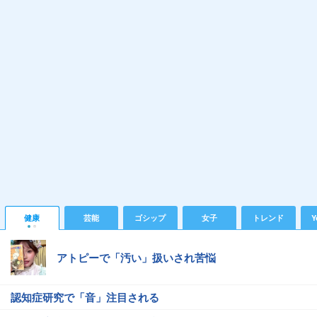
健康
芸能
ゴシップ
女子
トレンド
Y
アトピーで「汚い」扱いされ苦悩
認知症研究で「音」注目される