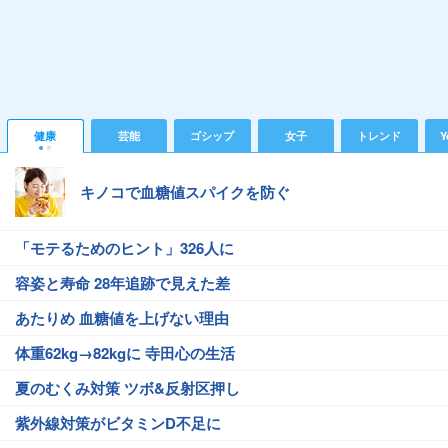
健康
芸能
ゴシップ
女子
トレンド
Y
キノコで血糖値スパイクを防ぐ
「モテるためのヒント」326人に
容姿と寿命 28年追跡で見えた差
あたりめ 血糖値を上げない理由
体重62kg→82kgに 寺田心の生活
夏のむくみ対策 ツボ&反射区押し
紫外線対策がビタミンD不足に