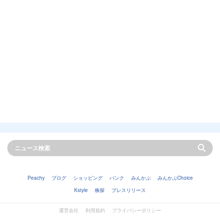
Peachy
ブログ
ショッピング
バンク
みんかぶ
みんかぶChoice
Kstyle
株探
プレスリリース
運営会社
利用規約
プライバシーポリシー