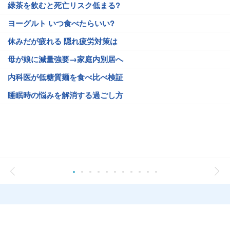
緑茶を飲むと死亡リスク低まる?
ヨーグルト いつ食べたらいい?
休みだが疲れる 隠れ疲労対策は
母が娘に減量強要→家庭内別居へ
内科医が低糖質麺を食べ比べ検証
睡眠時の悩みを解消する過ごし方