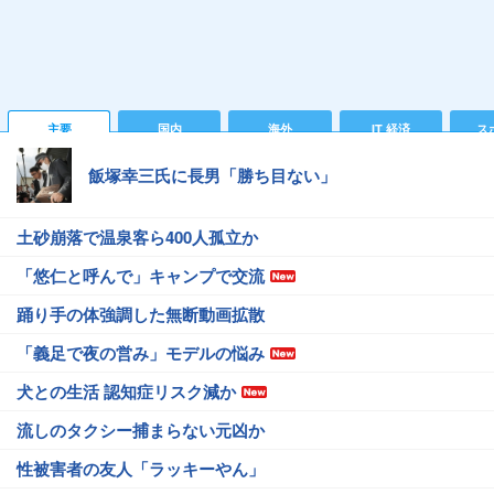
主要
国内
海外
IT 経済
ス
飯塚幸三氏に長男「勝ち目ない」
土砂崩落で温泉客ら400人孤立か
「悠仁と呼んで」キャンプで交流
踊り手の体強調した無断動画拡散
「義足で夜の営み」モデルの悩み
犬との生活 認知症リスク減か
流しのタクシー捕まらない元凶か
性被害者の友人「ラッキーやん」