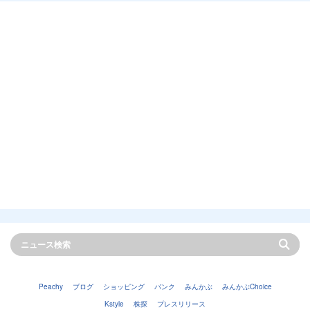
Peachy
ブログ
ショッピング
バンク
みんかぶ
みんかぶChoice
Kstyle
株探
プレスリリース