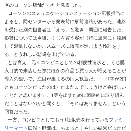
区のローソン店舗だったと発表した。
ローソンのコミュニケーションステーション広報担当に
よると、同センターから発表前に事前連絡があった。連絡
を受けた別の担当者は「えっ」と驚き、周囲に報告した。
影響については今後、くじを買う客が（特に週末に）殺到
して混乱しないか、スムーズに販売が進むよう検討をす
る、とうれしい悲鳴を上げている。
とは言え、元々コンビニとしての利便性追求と、くじ購
入目的で来店した際にほかの商品も買う人が増えることが
導入の狙いで、注目が集まるのは大歓迎だ。「（1等が2口
ともローソンだったのは）たまたまでしょうけど喜ばしい
ことだと思います」。1等を出すために戦略的に取り組ん
だことはないのかと聞くと、「それはありません」という
回答だった。
一方、コンビニとしてもう1社販売を行っている
ファミ
リーマート
広報・IR部は、ちょっとくやしい結果だっただ