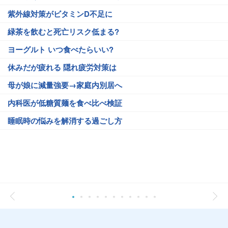
紫外線対策がビタミンD不足に
緑茶を飲むと死亡リスク低まる?
ヨーグルト いつ食べたらいい?
休みだが疲れる 隠れ疲労対策は
母が娘に減量強要→家庭内別居へ
内科医が低糖質麺を食べ比べ検証
睡眠時の悩みを解消する過ごし方