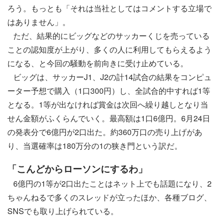
ろう。もっとも「それは当社としてはコメントする立場で
はありません」。
ただ、結果的にビッグなどのサッカーくじを売っている
ことの認知度が上がり、多くの人に利用してもらえるよう
になる、と今回の騒動を前向きに受け止めている。
ビッグは、サッカーJ1、J2の計14試合の結果をコンピュ
ーター予想で購入（1口300円）し、全試合的中すれば1等
となる。1等が出なければ賞金は次回へ繰り越しとなり当
せん金額がふくらんでいく。最高額は1口6億円。6月24日
の発表分で6億円が2口出た。約360万口の売り上げがあ
り、当選確率は180万分の1の狭き門という訳だ。
「こんどからローソンにするわ」
6億円の1等が2口出たことはネット上でも話題になり、2
ちゃんねるで多くのスレッドが立ったほか、各種ブログ、
SNSでも取り上げられている。