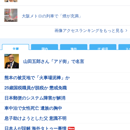
大阪メトロの列車で「煙が充満」
画像アクセスランキングをもっと見る
主要
国内
海外
IT 経済
ス
山田五郎さん「アド街」で名言
熊本の被災地で「火事場泥棒」か
25歳国税職員が脱税か 懲戒免職
日本郵便のシステム障害が解消
車中泊で女性死亡 遺族の胸中
息子助けようとした父 意識不明
日本人が誤解 海外タトゥー事情