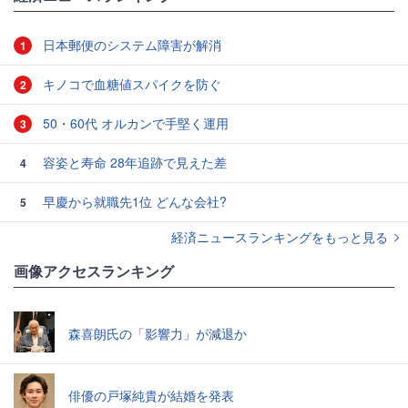
日本郵便のシステム障害が解消
1
キノコで血糖値スパイクを防ぐ
2
50・60代 オルカンで手堅く運用
3
容姿と寿命 28年追跡で見えた差
4
早慶から就職先1位 どんな会社?
5
経済ニュースランキングをもっと見る
画像アクセスランキング
森喜朗氏の「影響力」が減退か
俳優の戸塚純貴が結婚を発表