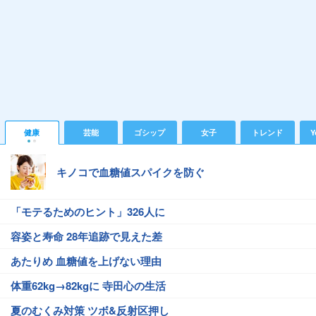
健康
芸能
ゴシップ
女子
トレンド
Y
キノコで血糖値スパイクを防ぐ
「モテるためのヒント」326人に
容姿と寿命 28年追跡で見えた差
あたりめ 血糖値を上げない理由
体重62kg→82kgに 寺田心の生活
夏のむくみ対策 ツボ&反射区押し